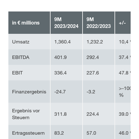
9M
9M
in € millions
+/-
2023/2024
2022/2023
Umsatz
1,360.4
1,232.2
10,4 %
EBITDA
401.9
292.4
37.4 %
EBIT
336.4
227.6
47.8 %
>-100.0
Finanzergebnis
-24.7
-3.2
%
Ergebnis vor
311.8
224.4
39.0 %
Steuern
Ertragssteuern
83.2
57.0
46.0 %