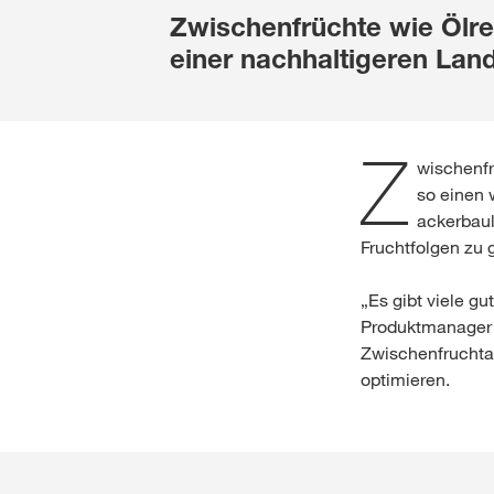
Zwischenfrüchte wie Ölre
einer nachhaltigeren Land
Z
wischenfr
so einen 
ackerbaul
Fruchtfolgen zu 
„Es gibt viele g
Produktmanager 
Zwischenfruchtart
optimieren.