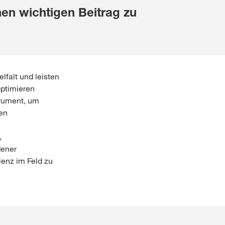
nen wichtigen Beitrag zu
lfalt und leisten
optimieren
trument, um
nen
,
dener
zienz im Feld zu