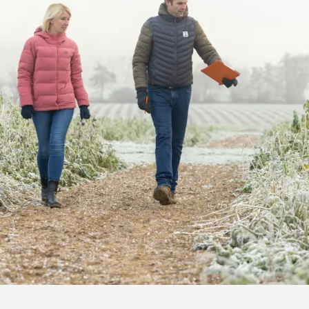
Medien & Press
English
Local product
Country websit