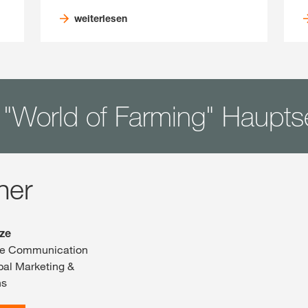
weiterlesen
 "World of Farming" Haupts
ner
lze
te Communication
obal Marketing &
ns