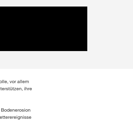
le, vor allem
erstützen, ihre
n Bodenerosion
tterereignisse