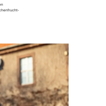
en
chenfrucht-