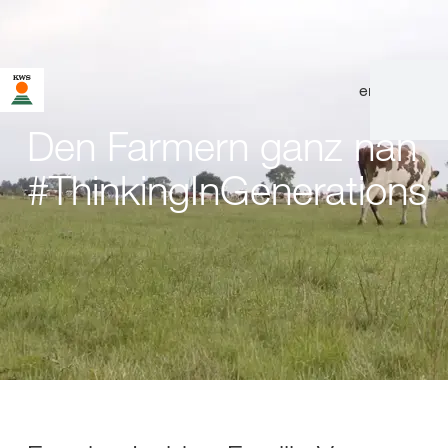
en
|
de
Den Farmern ganz nah
#ThinkingInGenerations