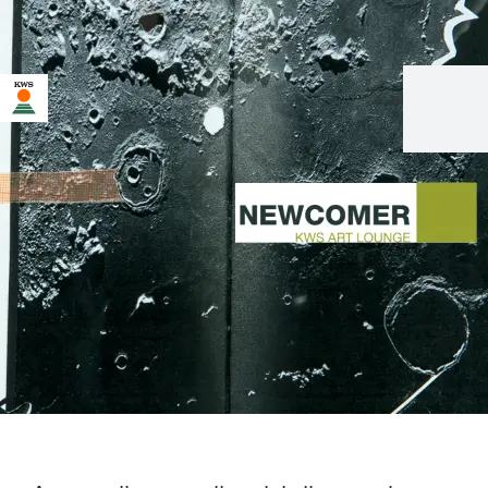
en
|
de