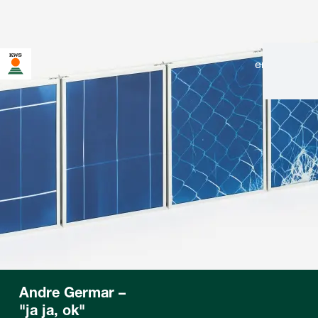
en
|
de
Andre Germar –
"ja ja, ok"