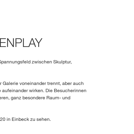
Talent Community
Insights
Soziale Verantwortung
Kunst News
e
Hauptversammlung
Unternehmensverantwor
Portrait
Kontakt für Investoren
REENPLAY
Nachhaltigkeitsberichte
World of Farming Storie
Mediathek
Spannungsfeld zwischen Skulptur,
s & services?
Galerie voneinander trennt, aber auch
e aufeinander wirken. Die Besucherinnen
e:
USA
tieren, ganz besondere Raum- und
0 in Einbeck zu sehen.