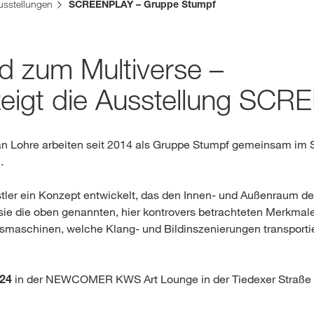
usstellungen
SCREENPLAY – Gruppe Stumpf
Medien & Press
zum Multiverse –
eigt die Ausstellung SC
English
ian Lohre arbeiten seit 2014 als Gruppe Stumpf gemeinsam im 
Local product
.
er ein Konzept entwickelt, das den Innen- und Außenraum der 
 sie die oben genannten, hier kontrovers betrachteten Merkmal
Country websit
onsmaschinen, welche Klang- und Bildinszenierungen transpor
024
in der NEWCOMER KWS Art Lounge in der Tiedexer Straße 2