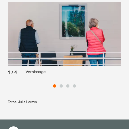
Vernissage
1
/
4
2
/
Fotos: Julia Lormis