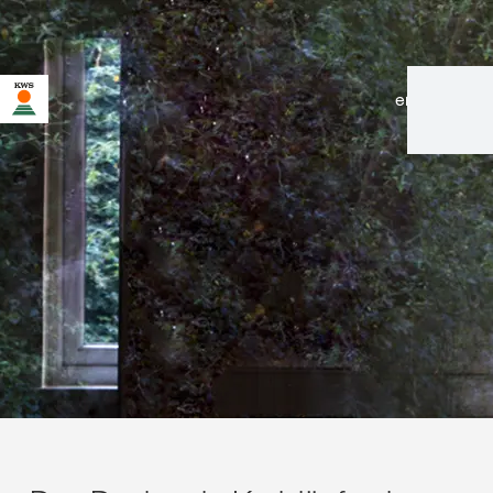
en
|
de