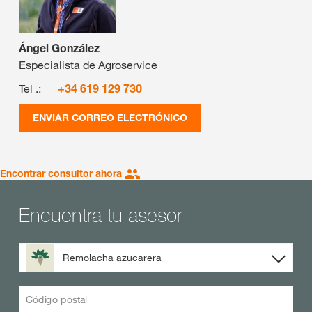
Ángel González
Especialista de Agroservice
Tel .:
+34 619 129 730
ENVIAR CORREO ELECTRÓNICO
Encontrar consultor ahora
Encuentra tu asesor
Remolacha azucarera
Código postal