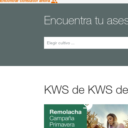
Encontrar consultor ahora
Encuentra tu ase
Elegir cultivo ...
KWS de KWS de u