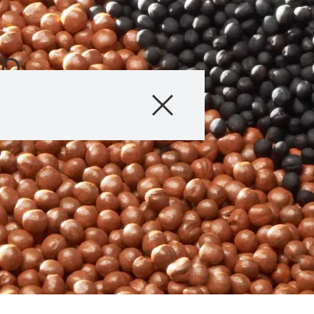
to
Producto
Información téc
Historias & Eve
Servicios digital
Sobre nosotros
Contáctanos