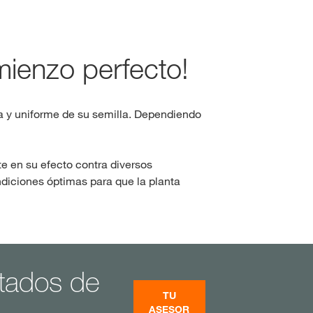
Consultores de colza
clusivos con
myKWS
mienzo perfecto!
IO DE SESIÓN
Consultores de girasol
EGÍSTRESE
a y uniforme de su semilla. Dependiendo
Consultores de sorgo
e en su efecto contra diversos
nacionales
ndiciones óptimas para que la planta
KWS en
rp
tados de
TU
ASESOR