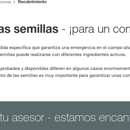
uciones
Recubrimiento
Contenidos ex
- ¡para un co
as semillas
INIC
R
edida específica que garantiza una emergencia en el campo alt
 semillas puede realizarse con diferentes ingredientes activos.
aprobados y disponibles difieren en algunos casos enormement
Temas inter
nto de las semillas es muy importante para garantizar unas co
del Grupo 
kws.com/co
 tu asesor - estamos encan