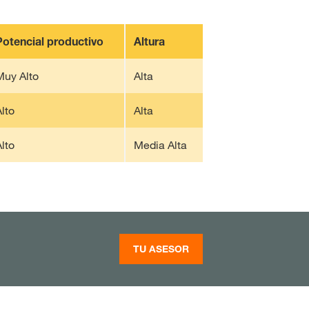
Potencial productivo
Altura
Muy Alto
Alta
lto
Alta
lto
Media Alta
TU ASESOR