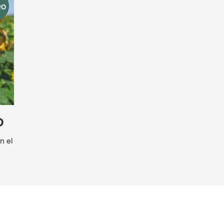
O
n el