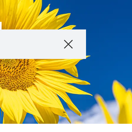
l
Producto
Información téc
Historias & Eve
Servicios digital
Sobre nosotros
Contáctanos