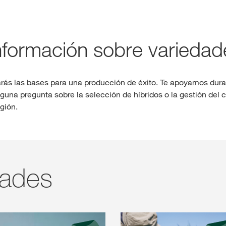
Contenidos ex
formación sobre variedade
INIC
R
arás las bases para una producción de éxito. Te apoyamos dur
alguna pregunta sobre la selección de híbridos o la gestión del 
gión.
Temas inter
del Grupo 
kws.com/co
dades