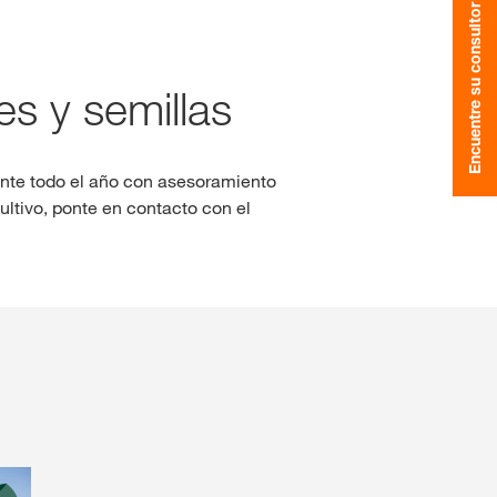
Encuentre su consultor
Consultores de colza
clusivos con
myKWS
s y semillas
IO DE SESIÓN
Consultores de girasol
EGÍSTRESE
ante todo el año con asesoramiento
Consultores de sorgo
cultivo, ponte en contacto con el
nacionales
KWS en
rp