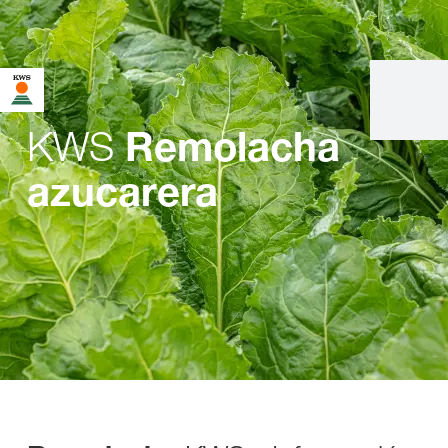
KWS
Remolacha
azucarera