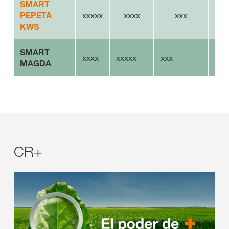
SMART
PEPETA
xxxxx
xxxx
xxx
KWS
SMART
xxxx
xxxxx
xxx
xxx
MAGDA
CR+