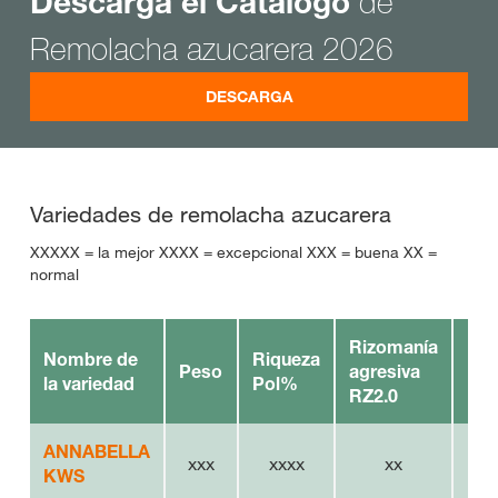
de
Descarga el Catálogo
Remolacha azucarera 2026
DESCARGA
Variedades de remolacha azucarera
XXXXX = la mejor XXXX = excepcional XXX = buena XX =
normal
Rizomanía
Nombre de
Riqueza
Peso
agresiva
Rhi
la variedad
Pol%
RZ2.0
ANNABELLA
xxx
xxxx
xx
KWS