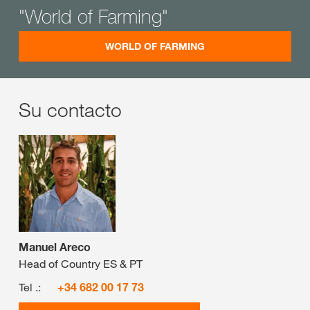
"World of Farming"
WORLD OF FARMING
Su contacto
Manuel Areco
Head of Country ES & PT
Tel .:
+34 682 00 17 73