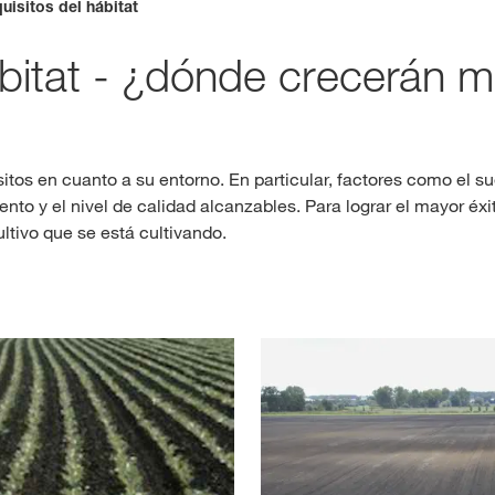
uisitos del hábitat
ábitat - ¿dónde crecerán m
Contenidos ex
INIC
sitos en cuanto a su entorno. En particular, factores como el su
R
ento y el nivel de calidad alcanzables. Para lograr el mayor éxi
ultivo que se está cultivando.
Temas inter
del Grupo 
kws.com/co