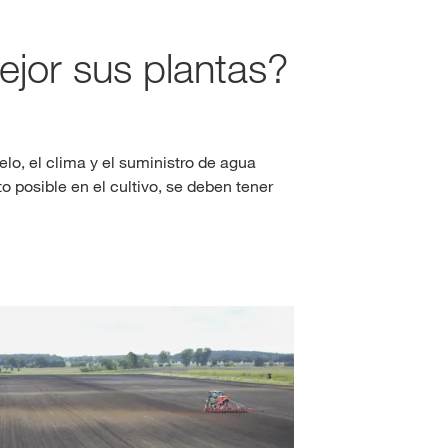
ejor sus plantas?
Consultores de colza
clusivos con
myKWS
IO DE SESIÓN
Consultores de girasol
elo, el clima y el suministro de agua
EGÍSTRESE
Consultores de sorgo
to posible en el cultivo, se deben tener
nacionales
KWS en
rp