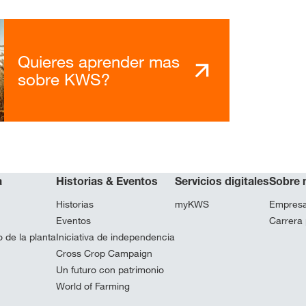
Quieres aprender mas
sobre KWS?
a
Historias & Eventos
Servicios digitales
Sobre 
Historias
myKWS
Empres
Eventos
Carrera 
 de la planta
Iniciativa de independencia
Cross Crop Campaign
Un futuro con patrimonio
World of Farming