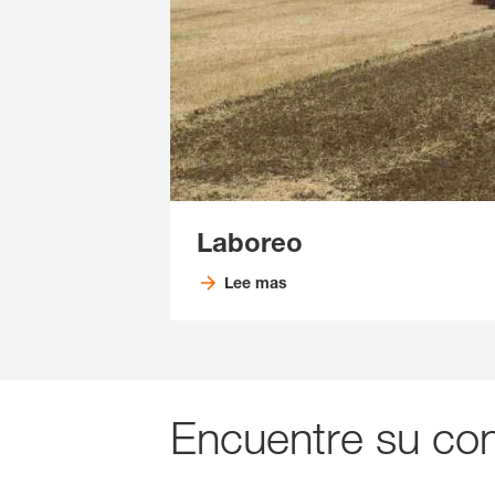
Laboreo
Lee mas
Encuentre su con