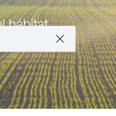
l hábitat
Producto
Información téc
Historias & Eve
Servicios digital
Sobre nosotros
Contáctanos