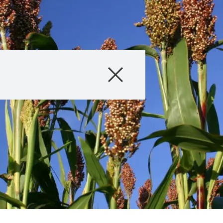
Producto
Información téc
Historias & Eve
Servicios digital
Sobre nosotros
Contáctanos