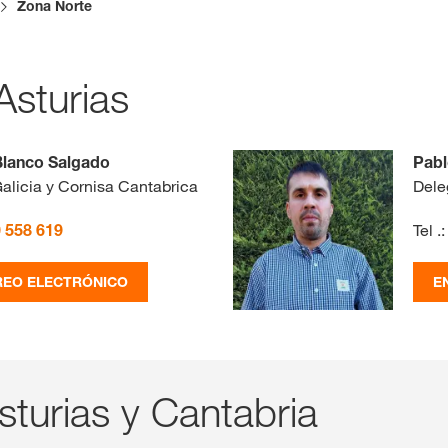
Zona Norte
Contenidos ex
Asturias
INIC
Blanco Salgado
Pab
R
alicia y Cornisa Cantabrica
Dele
 558 619
Tel .:
Temas inter
del Grupo 
REO ELECTRÓNICO
E
kws.com/co
sturias y Cantabria