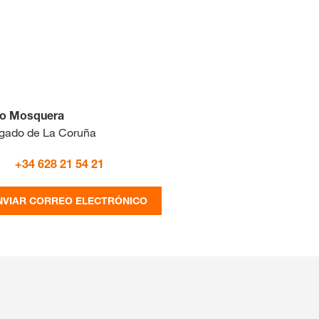
Consultores de colza
clusivos con
myKWS
IO DE SESIÓN
Consultores de girasol
lo Mosquera
EGÍSTRESE
Consultores de sorgo
gado de La Coruña
+34 628 21 54 21
nacionales
KWS en
NVIAR CORREO ELECTRÓNICO
rp