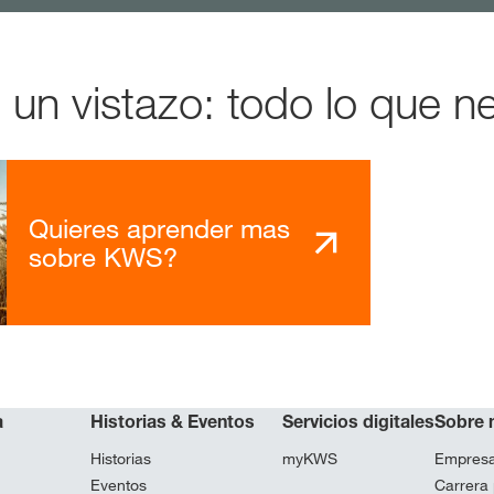
n vistazo: todo lo que ne
Quieres aprender mas
sobre KWS?
a
Historias & Eventos
Servicios digitales
Sobre 
Historias
myKWS
Empres
Eventos
Carrera 