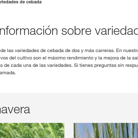
riedades de cebada
Contenidos ex
formación sobre variedad
INIC
R
e las variedades de cebada de dos y más carreras. En nuestra
ivos del cultivo son el máximo rendimiento y la mejora de la s
s de cada una de las variedades. Si tienes preguntas sin resp
lamada.
Temas inter
del Grupo 
kws.com/co
avera