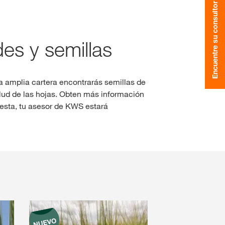
Encuentre su consultor
Consultores de colza
clusivos con
myKWS
es y semillas
IO DE SESIÓN
Consultores de girasol
EGÍSTRESE
 amplia cartera encontrarás semillas de
Consultores de sorgo
alud de las hojas. Obten más información
uesta, tu asesor de KWS estará
nacionales
KWS en
rp