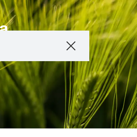
a
Producto
Información téc
Historias & Eve
Servicios digital
Sobre nosotros
Contáctanos