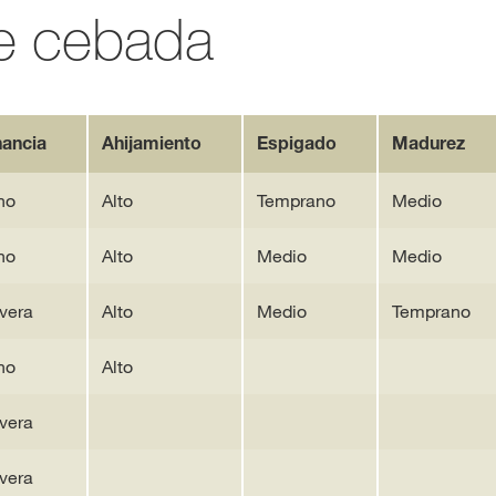
e cebada
nancia
Ahijamiento
Espigado
Madurez
no
Alto
Temprano
Medio
no
Alto
Medio
Medio
vera
Alto
Medio
Temprano
no
Alto
vera
vera