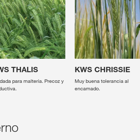
WS THALIS
KWS CHRISSIE
idada para maltería. Precoz y
Muy buena tolerancia al
ductiva.
encamado.
erno