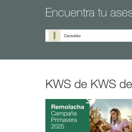
Encuentra tu ase
Cereales
KWS de KWS de u