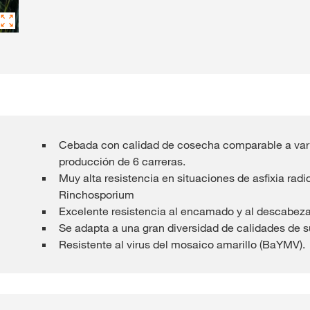
Contenidos ex
INIC
R
Cebada con calidad de cosecha comparable a vari
producción de 6 carreras.
Temas inter
Muy alta resistencia en situaciones de asfixia rad
del Grupo 
Rinchosporium
kws.com/co
Excelente resistencia al encamado y al descabez
Se adapta a una gran diversidad de calidades de s
Resistente al virus del mosaico amarillo (BaYMV).