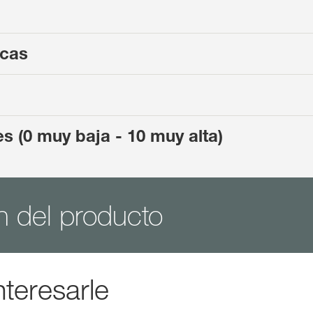
icas
s (0 muy baja - 10 muy alta)
n del producto
teresarle