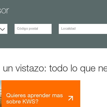
sor
Código postal
Localidad
n vistazo: todo lo que ne
Quieres aprender mas
sobre KWS?