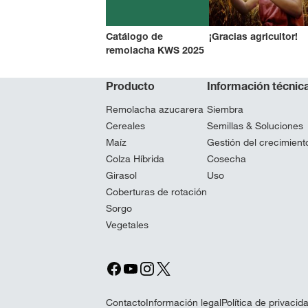
Catálogo de
¡Gracias agricultor!
remolacha KWS 2025
Producto
Información técnic
Remolacha azucarera
Siembra
Cereales
Semillas & Soluciones
Maíz
Gestión del crecimiento
Colza Híbrida
Cosecha
Girasol
Uso
Coberturas de rotación
Sorgo
Vegetales
Contacto
Información legal
Política de privacid