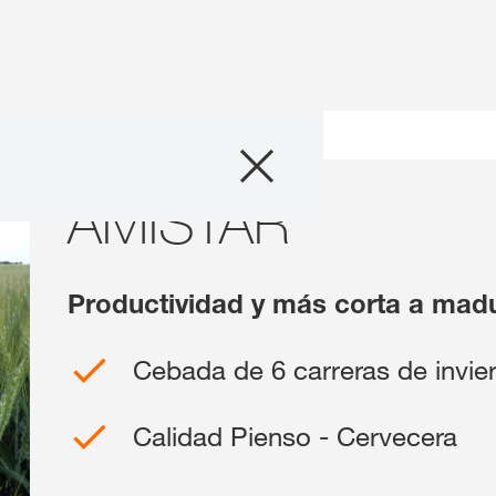
Producto
riedades de cebada
AMISTAR
AMISTAR
Información téc
Historias & Eve
Productividad y más corta a mad
Servicios digital
Cebada de 6 carreras de invie
Sobre nosotros
Calidad Pienso - Cervecera
Contáctanos