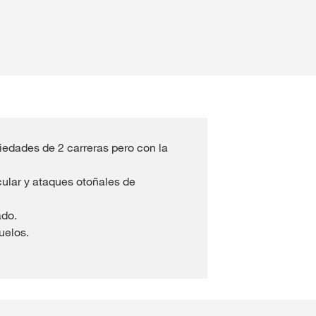
Consultores de colza
clusivos con
myKWS
IO DE SESIÓN
Consultores de girasol
EGÍSTRESE
Consultores de sorgo
edades de 2 carreras pero con la
nacionales
icular y ataques otoñales de
KWS en
rp
ado.
uelos.