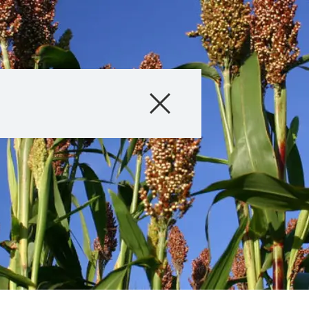
Producto
Información téc
Historias & Eve
Servicios digital
Sobre nosotros
Contáctanos