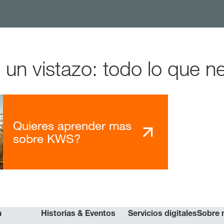
n vistazo: todo lo que ne
Quieres aprender mas
sobre KWS?
a
Historias & Eventos
Servicios digitales
Sobre 