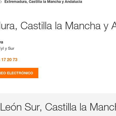
Extremadura, Castilla la Mancha y Andalucia
Contenidos ex
ra, Castilla la Mancha y 
INIC
va
R
yl y Sur
 17 20 73
Temas inter
del Grupo 
REO ELECTRÓNICO
kws.com/co
 León Sur, Castilla la Manc