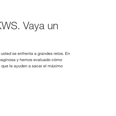
Consultores de colza
clusivos con
myKWS
 KWS. Vaya un
IO DE SESIÓN
Consultores de girasol
EGÍSTRESE
Consultores de sorgo
usted se enfrenta a grandes retos. En
oleaginosa y hemos evaluado cómo
nacionales
s que le ayuden a sacar el máximo
KWS en
rp