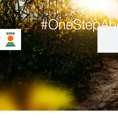
#OneStepAh