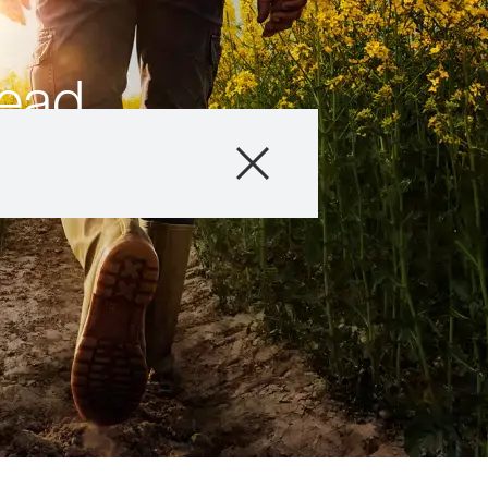
ead
Producto
Información téc
Historias & Eve
Servicios digital
Sobre nosotros
Contáctanos