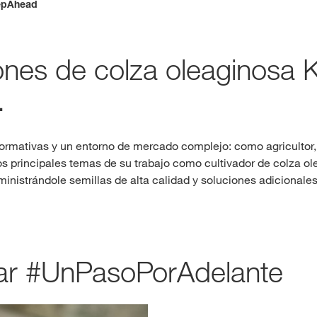
epAhead
Contenidos ex
iones de colza oleaginosa
INIC
.
R
ormativas y un entorno de mercado complejo: como agricultor, 
 principales temas de su trabajo como cultivador de colza 
Temas inter
inistrándole semillas de alta calidad y soluciones adicionale
del Grupo 
kws.com/co
tar #UnPasoPorAdelante