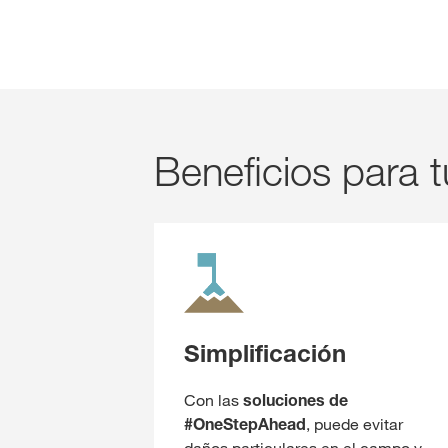
Beneficios para t
Simplificación
Con las
soluciones de
#OneStepAhead
, puede evitar
daños particulares en el campo y