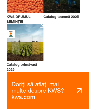
KWS DRUMUL
Catalog toamnă 2025
SEMINȚEI
Catalog primăvară
2025
Doriți să aflați mai
multe despre KWS?
kws.com