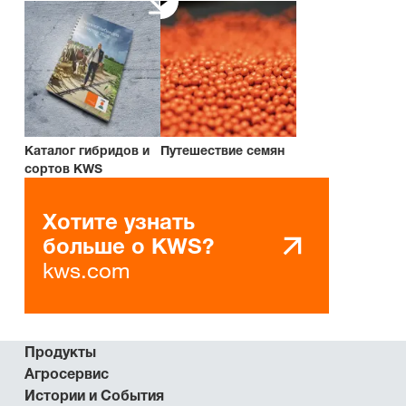
Каталог гибридов и
Путешествие семян
сортов KWS
Хотите узнать
больше о KWS?
kws.com
Продукты
Агросервис
Истории и События