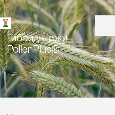
Гибриды ржи
PollenPlus®