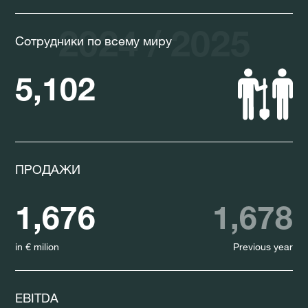
2024 / 2025
Сотрудники по всему миру
5,102
ПРОДАЖИ
1,676
1,678
in € milion
Previous year
EBITDA