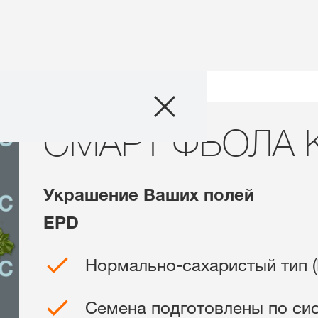
Продукты
СМАРТ ФЬОЛА KBC
СМАРТ ФЬОЛА 
Агросервис
Истории и Соб
Украшение Ваших полей
Цифровые сер
EPD
Нормально-сахаристый тип (
О нас
Семена подготовлены по си
Контакты