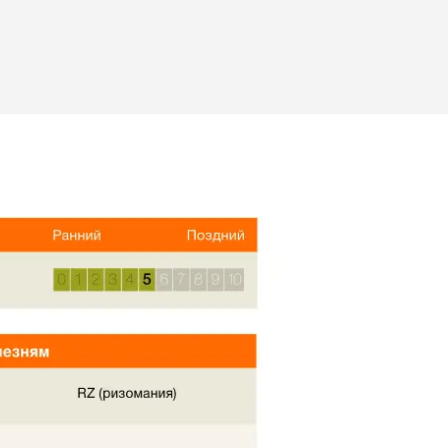
#БудущееВместе
Наши дистрибьюторы
кантэнт
Независимые фермеры
ЦІ Ў СІСТЭМУ
ГІСТРАЦЫЯ
ыя тэмы
у
rp