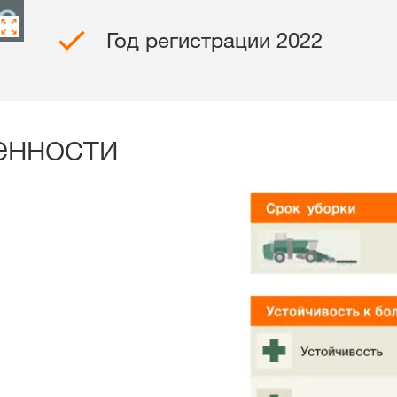
Год регистрации 2022
Эксклюзіўны 
з
myKWS
УВАЙС
енности
РЭ
Міжнародн
групы KWS 
kws.com/co