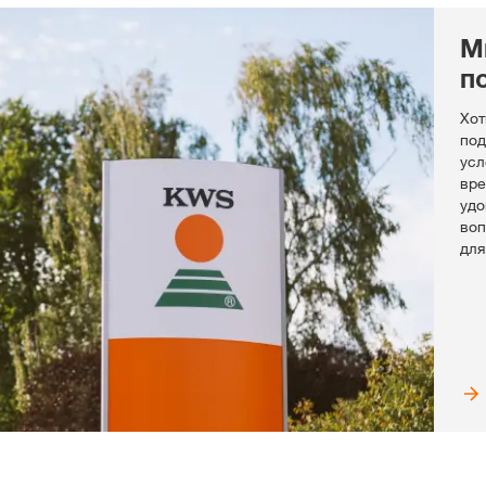
М
п
Хот
под
усл
вре
удо
воп
для