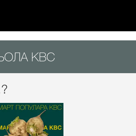
ЬОЛА KBC
.?