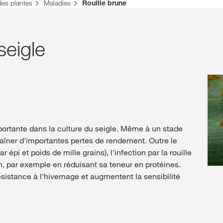
isse. Il existe une page alternative pour ce site dans votre pays :
des plantes
Maladies
Rouille brune
Deutsch
NE PAS CH
seigle
mportante dans la culture du seigle. Même à un stade
aîner d'importantes pertes de rendement. Outre le
épi et poids de mille grains), l'infection par la rouille
n, par exemple en réduisant sa teneur en protéines.
sistance à l'hivernage et augmentent la sensibilité