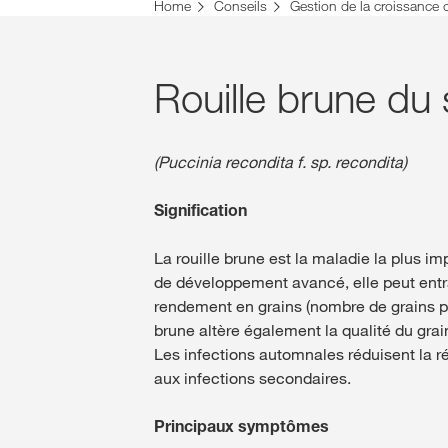
Vous vous trouvez sur le site de KWS pour la Su
Home
Conseils
Gestion de la croissance 
Voulez-vous changer maintenant ?
CHANGER MAINTENANT
Rouille brune du 
(Puccinia recondita f. sp. recondita)
Signification
La rouille brune est la maladie la plus i
de développement avancé, elle peut entr
rendement en grains (nombre de grains par 
brune altère également la qualité du grai
Les infections automnales réduisent la ré
aux infections secondaires.
Principaux symptômes