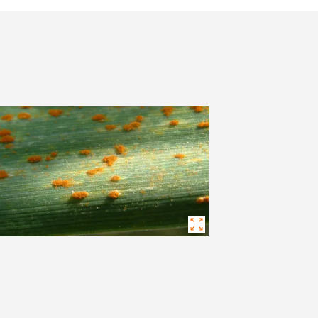
Jura und Neuenburg (Ne
NE PLUS DEMANDER
ANGER CETTE FOIS
Région lémanique et Val
Tessin
Freiburg (Fribourg)