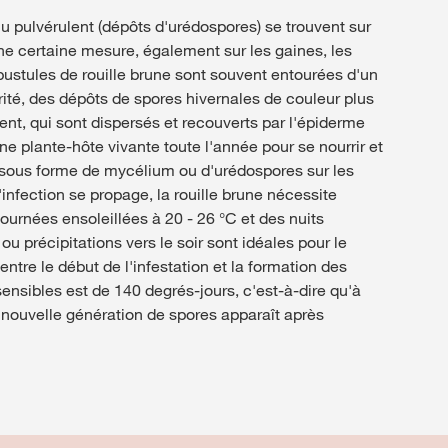
u pulvérulent (dépôts d'urédospores) se trouvent sur
 une certaine mesure, également sur les gaines, les
 pustules de rouille brune sont souvent entourées d'un
rité, des dépôts de spores hivernales de couleur plus
nt, qui sont dispersés et recouverts par l'épiderme
'une plante-hôte vivante toute l'année pour se nourrir et
r sous forme de mycélium ou d'urédospores sur les
'infection se propage, la rouille brune nécessite
ournées ensoleillées à 20 - 26 °C et des nuits
u précipitations vers le soir sont idéales pour le
tre le début de l'infestation et la formation des
nsibles est de 140 degrés-jours, c'est-à-dire qu'à
ouvelle génération de spores apparaît après