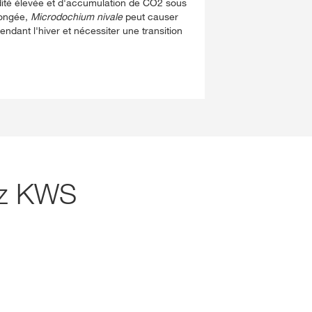
idité élevée et d'accumulation de CO2 sous
longée,
Microdochium nivale
peut causer
dant l'hiver et nécessiter une transition
hez KWS