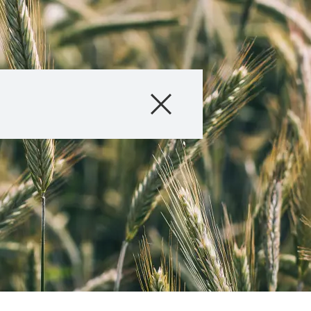
Produits
Conseils
Histoires et év
Service informat
Qui sommes-no
Contactez-nous