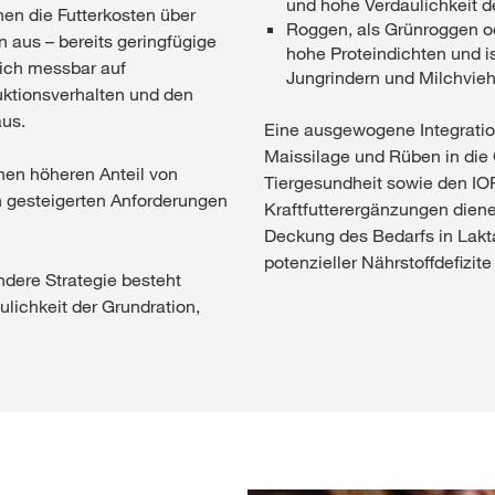
und hohe Verdaulichkeit d
hen die Futterkosten über
Roggen, als Grünroggen od
aus – bereits geringfügige
hohe Proteindichten und is
sich messbar auf
Jungrindern und Milchvieh
ktionsverhalten und den
us.
Eine ausgewogene Integratio
Maissilage und Rüben in die G
nen höheren Anteil von
Tiergesundheit sowie den IO
den gesteigerten Anforderungen
Kraftfutterergänzungen dienen
Deckung des Bedarfs in Lakt
potenzieller Nährstoffdefizite
ndere Strategie besteht
ulichkeit der Grundration,