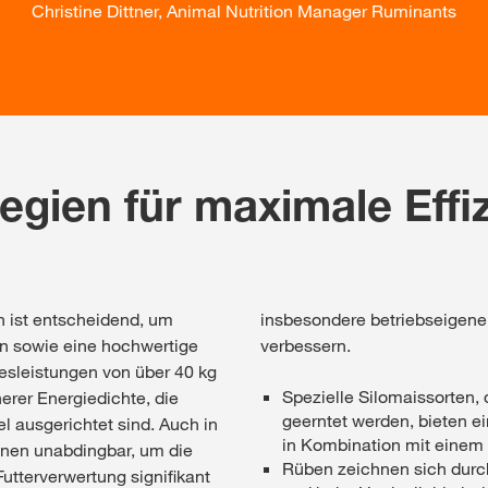
Christine Dittner, Animal Nutrition Manager Ruminants
egien für maximale Effi
n ist entscheidend, um
insbesondere betriebseigen
on sowie eine hochwertige
verbessern.
sleistungen von über 40 kg
Spezielle Silomaissorten,
erer Energiedichte, die
geerntet werden, bieten e
l ausgerichtet sind. Auch in
in Kombination mit einem
onen unabdingbar, um die
Rüben zeichnen sich durc
tterverwertung signifikant