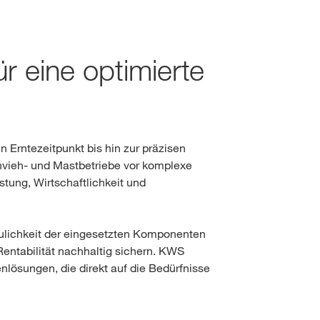
Talent Community
Insights
Soziale Verantwortung
Kunst News
e
Hauptversammlung
ür eine optimierte
Unternehmensverantwor
Portrait
Kontakt für Investoren
Nachhaltigkeitsberichte
World of Farming Storie
Mediathek
n Erntezeitpunkt bis hin zur präzisen
s & services?
chvieh- und Mastbetriebe vor komplexe
stung, Wirtschaftlichkeit und
e:
USA
daulichkeit der eingesetzten Komponenten
 Rentabilität nachhaltig sichern. KWS
nlösungen, die direkt auf die Bedürfnisse