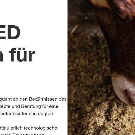
ED
 für
quent an den Bedürfnissen des
zepte und Beratung für eine
 betriebsintern erzeugtem
tinuierlich technologische