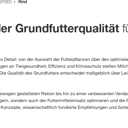
d2FEED
Rind
Medien & Press
f
er Grundfutterqualität
English
s Detail: von der Auswahl der Futterpflanzen über den optimale
Local product
gen an Tiergesundheit, Effizienz und Klimaschutz stellen Mil
 Die Qualität des Grundfutters entscheidet maßgeblich über Lei
Country websit
sgewogen gestalteten Ration bis hin zu einer verbesserten Ver
teigern, sondern auch der Futtermitteleinsatz optimieren und die
e Konzepte, wissenschaftlich fundierte Empfehlungen und Sorte