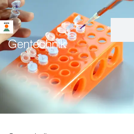
en
|
de
Gentechnik