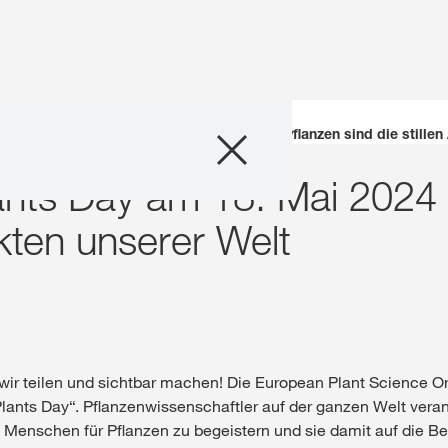
Unternehmen
scination of Plants Day am 18. Mai 2024 – Pflanzen sind die stillen
lants Day am 18. Mai 2024 
Geschäftsfelder
ekten unserer Welt
Karriere
Investoren
Innovation
ir teilen und sichtbar machen! Die European Plant Science Org
Plants Day“. Pflanzenwissenschaftler auf der ganzen Welt vera
Nachhaltigkeit
 Menschen für Pflanzen zu begeistern und sie damit auf die B