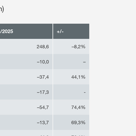
n)
4/202
5
+/-
248,6
–8,2%
–10,0
–
–37,4
44,1%
–17,3
-
–54,7
74,4%
–13,7
69,3%