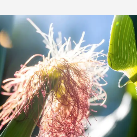
Medien & Press
English
Local product
Country websit