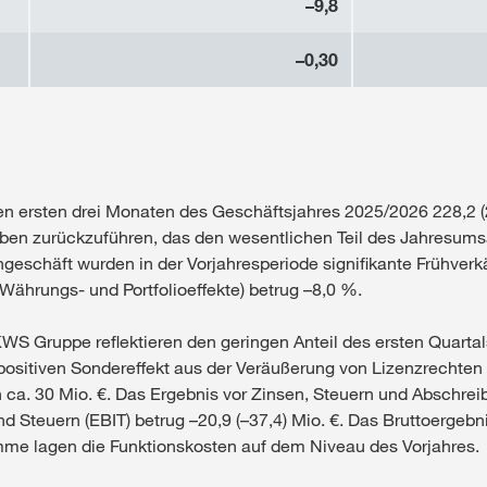
–9,8
–0,30
 ersten drei Monaten des Geschäftsjahres 2025/2026 228,2 (2
en zurückzuführen, das den wesentlichen Teil des Jahresumsat
geschäft wurden in der Vorjahresperiode signifikante Frühverkä
ährungs- und Portfolioeffekte) betrug –8,0 %.
KWS Gruppe reflektieren den geringen Anteil des ersten Quart
 positiven Sondereffekt aus der Veräußerung von Lizenzrechte
a. 30 Mio. €. Das Ergebnis vor Zinsen, Steuern und Abschreib
und Steuern (EBIT) betrug –20,9 (–37,4) Mio. €. Das Bruttoerg
umme lagen die Funktionskosten auf dem Niveau des Vorjahres.