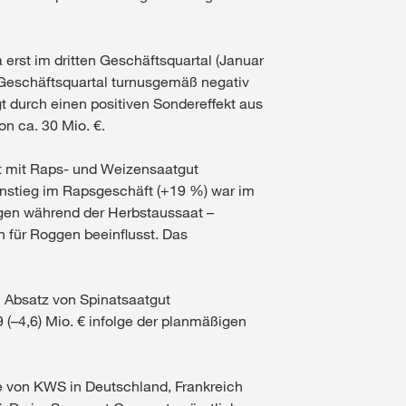
erst im dritten Geschäftsquartal (Januar
n Geschäftsquartal turnusgemäß negativ
gt durch einen positiven Sondereffekt aus
n ca. 30 Mio. €.
ft mit Raps- und Weizensaatgut
nstieg im Rapsgeschäft (+19 %) war im
ngen während der Herbstaussaat –
 für Roggen beeinflusst. Das
n Absatz von Spinatsaatgut
(–4,6) Mio. € infolge der planmäßigen
be von KWS in Deutschland, Frankreich