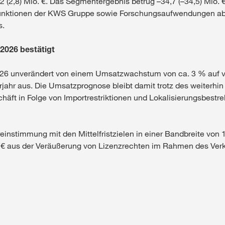
,2 (2,8) Mio. €. Das Segmentergebnis betrug –34,7 (–34,5) Mio
 Funktionen der KWS Gruppe sowie Forschungsaufwendungen abg
s.
2026 bestätigt
026 unverändert von einem Umsatzwachstum von ca. 3 % auf v
orjahr aus. Die Umsatzprognose bleibt damit trotz des weiterh
ft in Folge von Importrestriktionen und Lokalisierungsbestre
stimmung mit den Mittelfristzielen in einer Bandbreite von 19
o. € aus der Veräußerung von Lizenzrechten im Rahmen des Ve