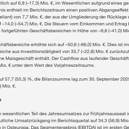
tlich auf 6,9 (–17,3) Mio. €, im Wesentlichen aufgrund eines 
bnis enthielt im Berichtszeitraum einen positiven Abgangseffek
iant) von 7,7 Mio. €, der aus der Umgliederung der Rücklage d
f –14,0 (–54,7) Mio. €. Die Steuern vom Einkommen und Ertrag b
 fortgeführten Geschäftsbereichen in Höhe von –9,8 (–41,0) Mio.
chäftsbereiche erhöhte sich auf –50,6 (–66,0) Mio. €. Dies ist 
che aus Investitionstätigkeit von 33,7 (–22,8) Mio. € zurückzu
e Maisgeschäft enthält. Der Cashflow aus laufender Geschäftst
Mio. € unter dem Wert des Vorjahreszeitraums.
uf 57,7 (55,3) %, die Bilanzsumme lag zum 30. September 2025 
 Mio. €.
n
n wesentlichen Teil des Jahresumsatzes zur Frühjahrsaussaat i
utliche Umsatzrückgang im Berichtsquartal auf 34,3 (56,9) Mio
m in Osteuropa. Das Segmentergebnis (EBITDA) ist im ersten G