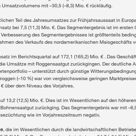
 Umsatzvolumens mit –30,5 (–8,3) Mio. € rückläufig.
lichen Teil des Jahresumsatzes zur Frühjahrsaussaat in Europa 
Umsatz bei 7,5 (11,3) Mio. €. Das Segmentergebnis ist im erste
Die Verbesserung des Segmentergebnisses ist größtenteils bedin
ahmen des Verkaufs des nordamerikanischen Maisgeschäfts vo
satz im Berichtsquartal auf 172,1 (165,2) Mio. € . Das Geschä
ie Umsätze mit Roggensaatgut zurückgingen. Der deutliche A
ortenportfolio – unterstützt durch günstige Witterungsbedingu
roggen (–10 %) war von vergleichsweise geringen Marktpreisen
. € über dem Niveau des Vorjahres.
uf 13,2 (12,5) Mio. €. Dies ist im Wesentlichen auf den höhere
Bohnensaatgut zurückging. Das Segmentergebnis war mit –6,9 
ezüchtung wie im Vorjahreszeitraum negativ.
te
, die im Wesentlichen durch die landwirtschaftlichen Betrie