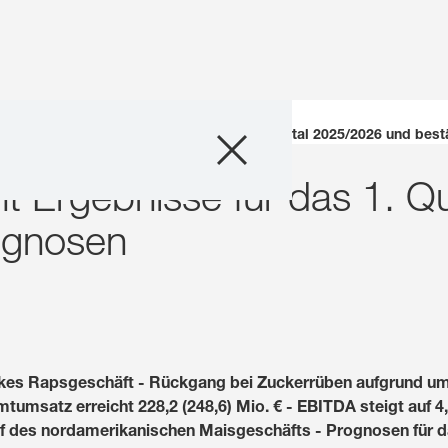
Unternehmen
S veröffentlicht Ergebnisse für das 1. Quartal 2025/2026 und bes
ht Ergebnisse für das 1. 
Geschäftsfelder
ognosen
Karriere
Investoren
Innovation
kes Rapsgeschäft - Rückgang bei Zuckerrüben aufgrund umf
satz erreicht 228,2 (248,6) Mio. € - EBITDA steigt auf 4,8
Nachhaltigkeit
f des nordamerikanischen Maisgeschäfts - Prognosen für d