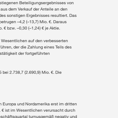
gestiegenen Beteiligungsergebnisses von
t aus dem Verkauf der Anteile an den
es sonstigen Ergebnisses resultiert. Das
etrugen –4,2 (–13,7) Mio. €. Daraus
 € bzw. –0,30 (–1,24) € je Aktie.
im Wesentlichen auf den verbesserten
führen, der die Zahlung eines Teils des
ätigkeit der fortgeführten
bei 2.738,7 (2.690,9) Mio. €. Die
n Europa und Nordamerika erst im dritten
. € ist im Wesentlichen verursacht durch
eschäftsquartal turnusgemäß negativ und