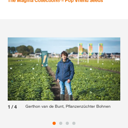
The Magma Collection® – Pop Vriend Seeds
Gerthon van de Bunt, Pflanzenzüchter Bohnen
1
/
4
2
/