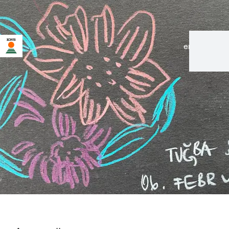
en
|
de