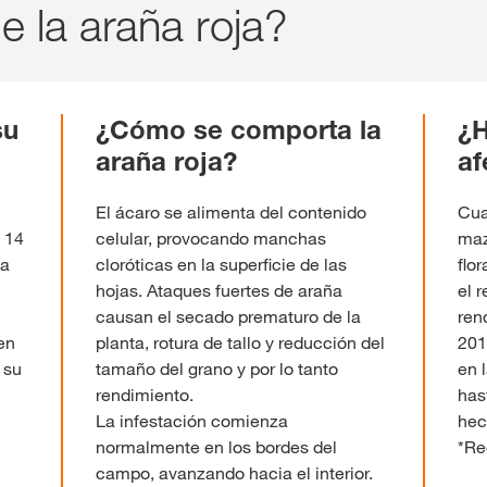
 la araña roja?
su
¿Cómo se comporta la
¿H
araña roja?
af
El ácaro se alimenta del contenido
Cua
 14
celular, provocando manchas
maz
la
cloróticas en la superficie de las
flo
hojas. Ataques fuertes de araña
el 
causan el secado prematuro de la
ren
en
planta, rotura de tallo y reducción del
201
 su
tamaño del grano y por lo tanto
en 
rendimiento.
has
La infestación comienza
hec
normalmente en los bordes del
*Re
campo, avanzando hacia el interior.