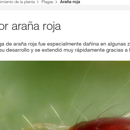
imiento de la planta
Plagas
Araña roja
Contenidos ex
r araña roja
INIC
ga de araña roja fue especialmente dañina en algunas z
R
 su desarrollo y se extendió muy rápidamente gracias a 
Temas inter
del Grupo 
kws.com/co