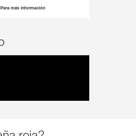
Para más información
o
aña roja?