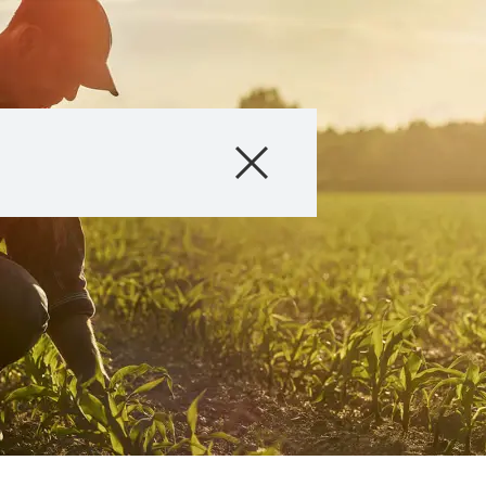
Producto
Información téc
Historias & Eve
Servicios digital
Sobre nosotros
Contáctanos