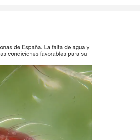
Consultores de colza
clusivos con
myKWS
IO DE SESIÓN
Consultores de girasol
onas de España. La falta de agua y
EGÍSTRESE
las condiciones favorables para su
Consultores de sorgo
nacionales
KWS en
rp