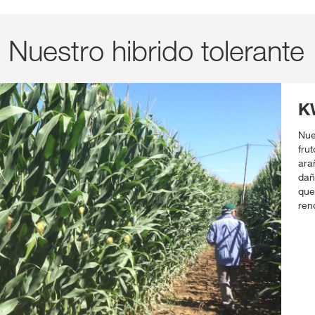
uestro hibrido tolerante
K
Nue
fru
ara
dañ
que
ren