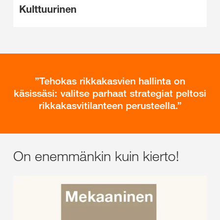
Kulttuurinen
Tehokas rikkakasvien hallinta on
käsissäsi: valitse parhaat strategiat peltosi
rikkakasvitilanteen perusteella.
On enemmänkin kuin kierto!