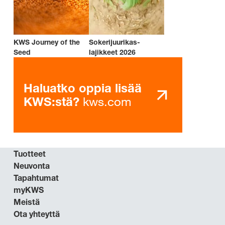
KWS Journey of the
Sokerijuurikas-
Seed
lajikkeet 2026
Haluatko oppia lisää
kws.com
KWS:stä?
Tuotteet
Neuvonta
Tapahtumat
myKWS
Meistä
Ota yhteyttä