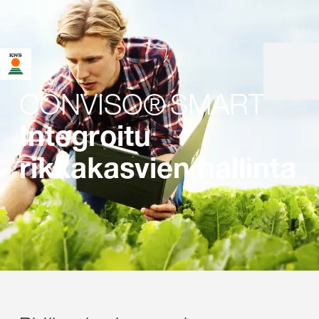
CONVISO® SMART
Integroitu
rikkakasvien hallinta