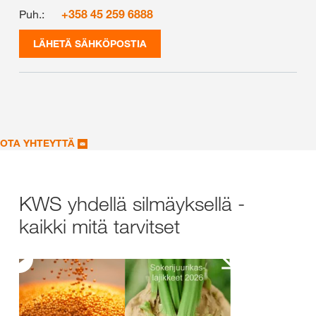
Puh.:
+358 45 259 6888
LÄHETÄ SÄHKÖPOSTIA
OTA YHTEYTTÄ
KWS yhdellä silmäyksellä -
kaikki mitä tarvitset