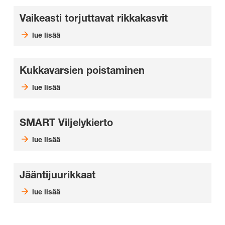
Vaikeasti torjuttavat rikkakasvit
lue lisää
Kukkavarsien poistaminen
lue lisää
SMART Viljelykierto
lue lisää
Jääntijuurikkaat
lue lisää