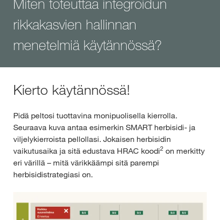
Miten toteuttaa integroidun
rikkakasvien hallinnan
menetelmiä käytännössä?
Kierto käytännössä!
Pidä peltosi tuottavina monipuolisella kierrolla.
Seuraava kuva antaa esimerkin SMART herbisidi- ja
viljelykierroista pellollasi. Jokaisen herbisidin
2
vaikutusaika ja sitä edustava HRAC koodi
on merkitty
eri värillä – mitä värikkäämpi sitä parempi
herbisidistrategiasi on.