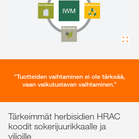
Tuotteiden vaihtaminen ei ole tärkeää,
vaan vaikutustavan vaihtaminen.
Tärkeimmät herbisidien HRAC
koodit sokerijuurikkaalle ja
viljoille