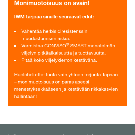
Monimuotoisuus on avain!
IWM tarjoaa sinulle seuraavat edut:
Vähentää herbisidiresistenssin
muodostumisen riskiä.
®
Varmistaa CONVISO
SMART menetelmän
viljelyn pitkäaikaisuutta ja tuottavuutta.
Pitää koko viljelykierron kestävänä.
Huolehdi ettet luota vain yhteen torjunta-tapaan
– monimuotoisuus on paras aseesi
menestyksekkääseen ja kestävään rikkakasvien
hallintaan!