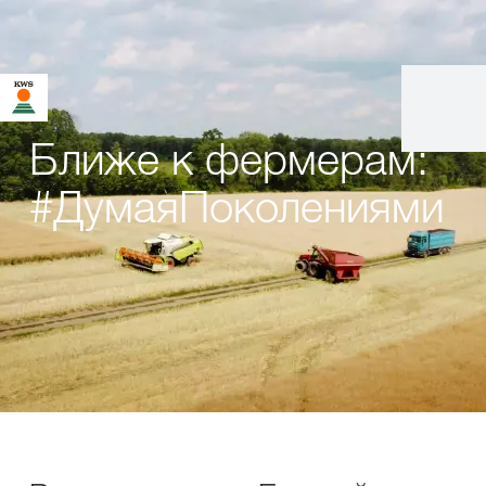
Ближе к фермерам:
#ДумаяПоколениями