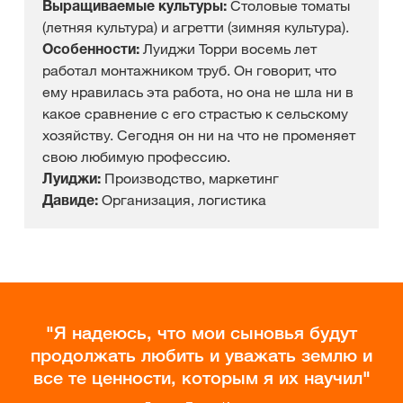
Выращиваемые культуры:
Столовые томаты
(летняя культура) и агретти (зимняя культура).
Особенности:
Луиджи Торри восемь лет
работал монтажником труб. Он говорит, что
ему нравилась эта работа, но она не шла ни в
какое сравнение с его страстью к сельскому
хозяйству. Сегодня он ни на что не променяет
свою любимую профессию.
Луиджи:
Производство, маркетинг
Давиде:
Организация, логистика
Я надеюсь, что мои сыновья будут
продолжать любить и уважать землю и
все те ценности, которым я их научил