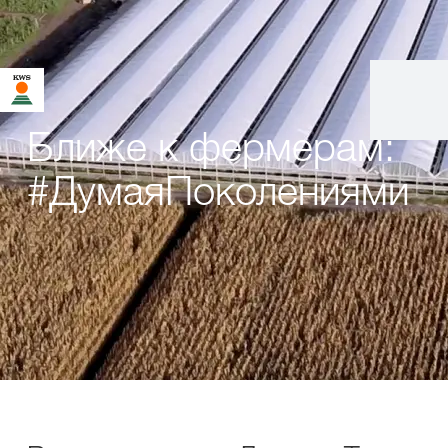
Ближе к фермерам:
#ДумаяПоколениями