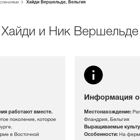
олениями
Хайди Вершельде, Бельгия
Эксклюзіўны 
з
myKWS
: Хайди и Ник Вершельде
УВАЙС
РЭ
Міжнародн
групы KWS 
Информация о
kws.com/co
ния работают вместе.
Местонахождение:
Рап
тое поколение, которое
Фландрия, Бельгия
урге.
Выращиваемые культ
рме в Восточной
Особенности:
На ферм