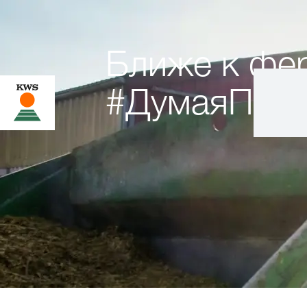
Ближе к фе
#ДумаяПок