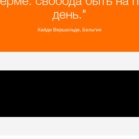
ферме: свобода быть на 
день.
Хайди Вершельде, Бельгия