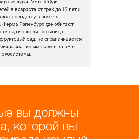
лерные куры. Мать Хайди
тей в возрасте от трех до 12 лет и
животноводству в рамках
. Ферма Рапенбург, где обитают
птицы, пчелиная гостиница,
 фруктовый сад, не ограничивается
ссказывает юным посетителям о
 экосистемы.
рые вы должны
а, которой вы