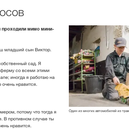
осов
ы проходили мимо мини-
аш младший сын Виктор.
собственный сад. Я
 ферму со всеми этими
апе; иногда я работаю на
о очень нравится.
Один из многих автомобилей из тра
мером, потому что тогда я
. В противном случае ты
чень нравится.