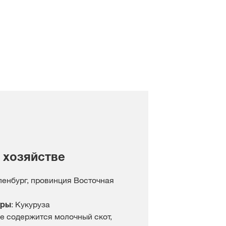
#БудущееВместе
Наши дистрибьюторы
кантэнт
Независимые фермеры
ЦІ Ў СІСТЭМУ
ГІСТРАЦЫЯ
ыя тэмы
у
 хозяйстве
rp
енбург, провинция Восточная
уры
: Кукуруза
е содержится молочный скот,