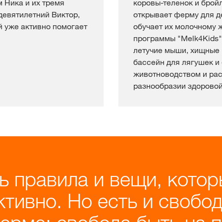
м Ника и их тремя
коровы-теленок и брой
девятилетний Виктор,
открывает ферму для де
й уже активно помогает
обучает их молочному 
программы "Melk4Kids"
летучие мыши, хищные 
бассейн для лягушек и
животноводством и ра
разнообразии здоровой
ть правила и вещи, кото
тивно. Но есть и свобод