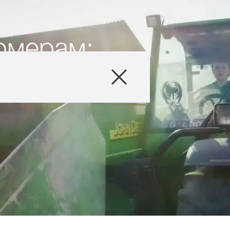
рмерам:
олениями
Продукты
Агросервис
Истории и Соб
Цифровые сер
О нас
Контакты