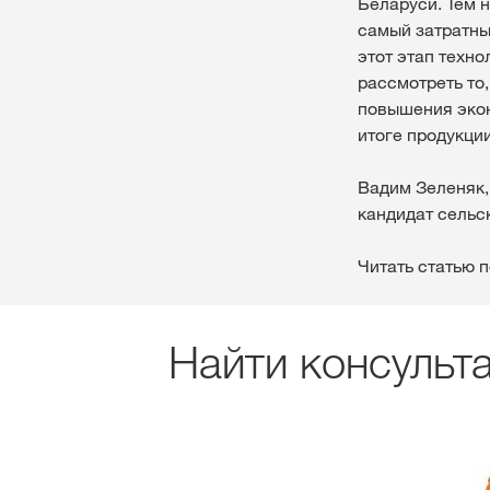
Беларуси. Тем 
самый затратны
этот этап техн
рассмотреть то
повышения экон
итоге продукци
Вадим Зеленяк,
кандидат сельс
Читать статью 
Найти консульт