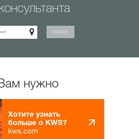
консультанта
нкт
ПОИСК
 Вам нужно
Хотите узнать
больше о KWS?
kws.com