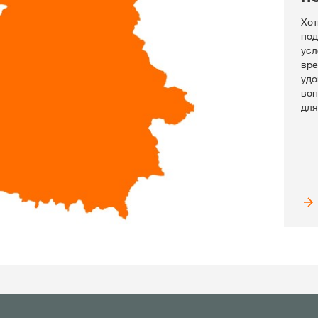
Хот
под
усл
вре
удо
воп
для