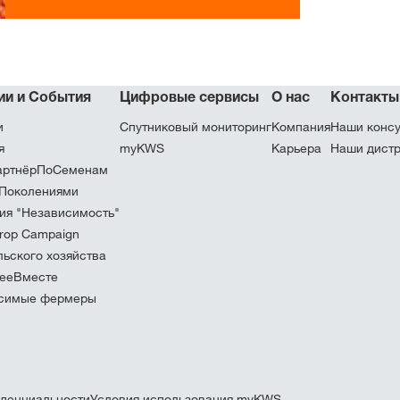
ии и События
Цифровые сервисы
О нас
Контакты
и
Спутниковый мониторинг
Компания
Наши консу
я
myKWS
Карьера
Наши дист
ртнёрПоСеменам
Поколениями
ия "Независимость"
rop Campaign
льского хозяйства
ееВместе
симые фермеры
денциальности
Условия использования myKWS