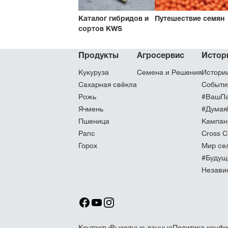
Каталог гибридов и
Путешествие семян
сортов KWS
Продукты
Агросервис
Истор
Кукуруза
Семена и Решения
Истори
Сахарная свёкла
Событи
Рожь
#ВашПа
Ячмень
#Думая
Пшеница
Кампан
Рапс
Cross C
Горох
Мир се
#Будущ
Незави
Контакты
Выходные данные
Политика конфи