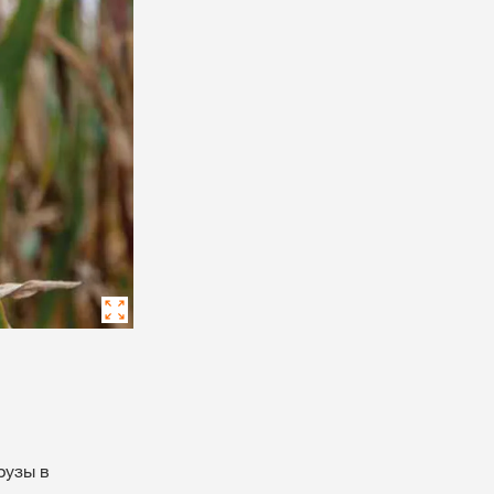
#БудущееВместе
Наши дистрибьюторы
кантэнт
Независимые фермеры
ЦІ Ў СІСТЭМУ
ГІСТРАЦЫЯ
ыя тэмы
у
rp
рузы в