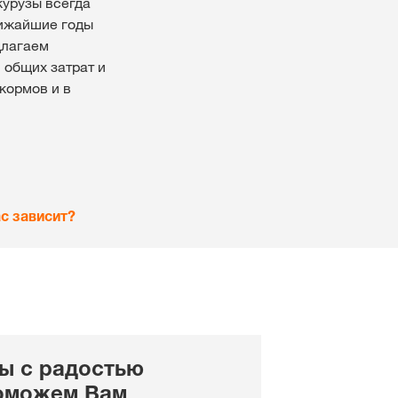
курузы всегда
лижайшие годы
длагаем
 общих затрат и
кормов и в
с зависит?
ы с радостью
оможем Вам