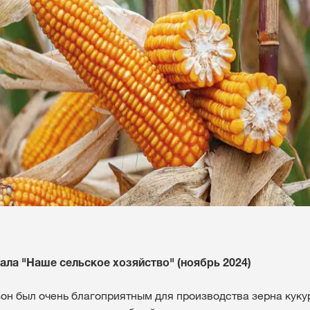
Эксклюзіўны 
з
myKWS
УВАЙС
РЭ
Міжнародн
групы KWS 
kws.com/co
ала "Наше сельское хозяйство" (ноябрь 2024)
н был очень благоприятным для производства зерна куку