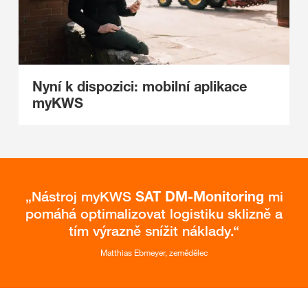
Nyní k dispozici: mobilní aplikace
myKWS
Nástroj myKWS
SAT DM-Monitoring
mi
pomáhá optimalizovat logistiku sklizně a
tím výrazně snížit náklady.
Matthias Ebmeyer, zemědělec