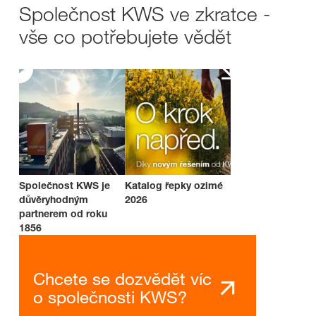
Společnost KWS ve zkratce -
vše co potřebujete vědět
Společnost KWS je
Katalog řepky ozimé
důvěryhodným
2026
partnerem od roku
1856
Chcete se dozvědět víc
o společnosti KWS?