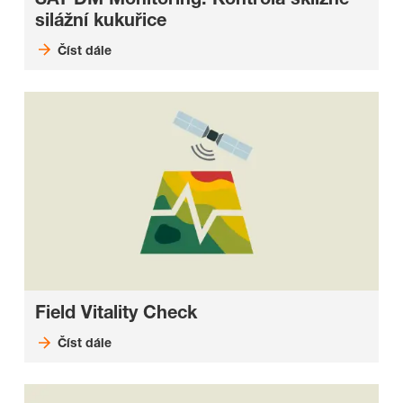
silážní kukuřice
Číst dále
Field Vitality Check
Číst dále