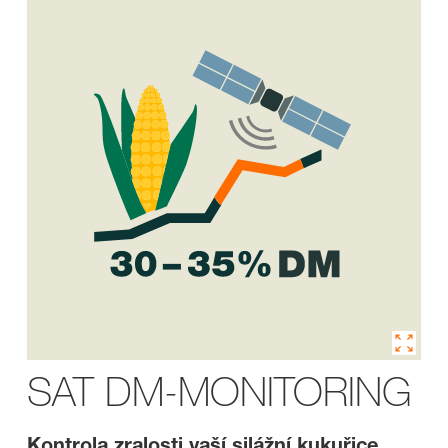
SAT DM-MONITORING
Kontrola zralosti vaší silážní kukuřice