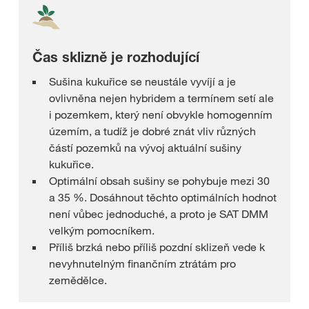
Čas sklizně je rozhodující
Sušina kukuřice se neustále vyvíjí a je
ovlivněna nejen hybridem a termínem setí ale
i pozemkem, který není obvykle homogenním
územím, a tudíž je dobré znát vliv různých
částí pozemků na vývoj aktuální sušiny
kukuřice.
Optimální obsah sušiny se pohybuje mezi 30
a 35 %. Dosáhnout těchto optimálních hodnot
není vůbec jednoduché, a proto je SAT DMM
velkým pomocníkem.
Příliš brzká nebo příliš pozdní sklizeň vede k
nevyhnutelným finančním ztrátám pro
zemědělce.