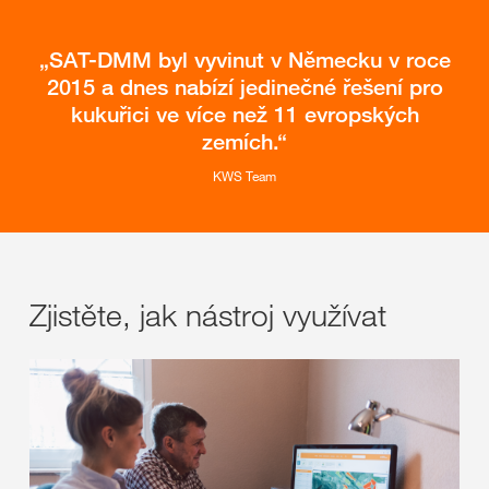
SAT-DMM byl vyvinut v Německu v roce
2015 a dnes nabízí jedinečné řešení pro
kukuřici ve více než 11 evropských
zemích.
KWS Team
Zjistěte, jak nástroj využívat