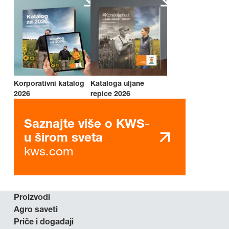
Korporativni katalog
Kataloga uljane
2026
repice 2026
Saznajte više o KWS-
u širom sveta
kws.com
Proizvodi
Agro saveti
Priče i događaji