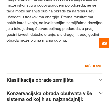
može iskoristiti u odgovarajućem polodoredu, jer se
tada može smanjiti dubina obrade za naredni usev i
uštedeti u troškovima energije. Prema rezultatima
nekih istraživanja, na kvalitetnijim zemljištima dovoljno
je u toku jednog četvoropoljnog plodoreda, u prvoj
godini izvesti duboko oranje, a u drugoj i trećoj godini
obrada može biti na manju dubinu.
RAŠIRI SVE
Klasifikacija obrade zemljišta
Konzervacijska obrada obuhvata više
sistema od kojih su najznačajniji: