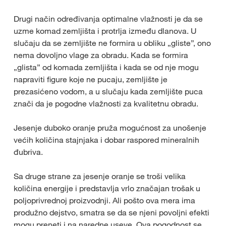
Drugi način određivanja optimalne vlažnosti je da se
uzme komad zemljišta i protrlja između dlanova. U
slučaju da se zemljište ne formira u obliku „gliste”, ono
nema dovoljno vlage za obradu. Kada se formira
„glista” od komada zemljišta i kada se od nje mogu
napraviti figure koje ne pucaju, zemljište je
prezasićeno vodom, a u slučaju kada zemljište puca
znači da je pogodne vlažnosti za kvalitetnu obradu.
Jesenje duboko oranje pruža mogućnost za unošenje
većih količina stajnjaka i dobar raspored mineralnih
đubriva.
Sa druge strane za jesenje oranje se troši velika
količina energije i predstavlja vrlo značajan trošak u
poljoprivrednoj proizvodnji. Ali pošto ova mera ima
produžno dejstvo, smatra se da se njeni povoljni efekti
mogu preneti i na naredne useve. Ova pogodnost se