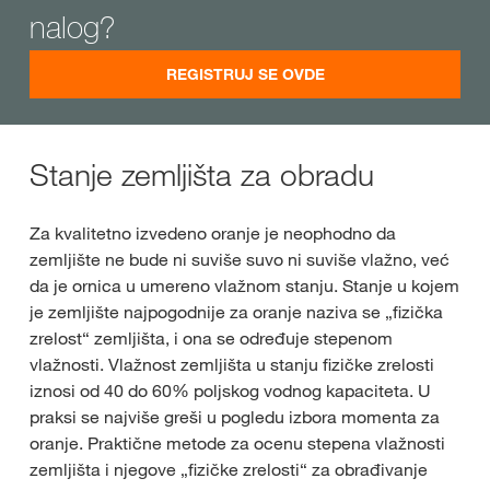
nalog?
REGISTRUJ SE OVDE
Stanje zemljišta za obradu
Za kvalitetno izvedeno oranje je neophodno da
zemljište ne bude ni suviše suvo ni suviše vlažno, već
da je ornica u umereno vlažnom stanju. Stanje u kojem
je zemljište najpogodnije za oranje naziva se „fizička
zrelost“ zemljišta, i ona se određuje stepenom
vlažnosti. Vlažnost zemljišta u stanju fizičke zrelosti
iznosi od 40 do 60% poljskog vodnog kapaciteta. U
praksi se najviše greši u pogledu izbora momenta za
oranje. Praktične metode za ocenu stepena vlažnosti
zemljišta i njegove „fizičke zrelosti“ za obrađivanje