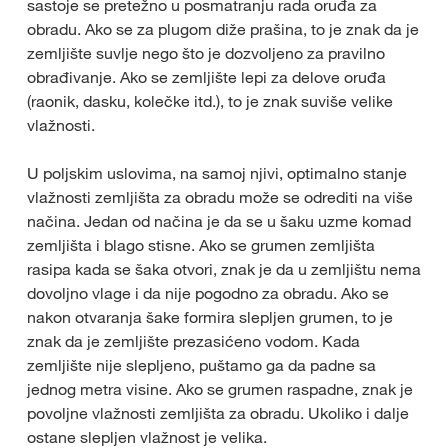
sastoje se pretežno u posmatranju rada oruđa za
obradu. Ako se za plugom diže prašina, to je znak da je
zemljište suvlje nego što je dozvoljeno za pravilno
obrađivanje. Ako se zemljište lepi za delove oruđa
(raonik, dasku, kolečke itd.), to je znak suviše velike
vlažnosti.
U poljskim uslovima, na samoj njivi, optimalno stanje
vlažnosti zemljišta za obradu može se odrediti na više
načina. Jedan od načina je da se u šaku uzme komad
zemljišta i blago stisne. Ako se grumen zemljišta
rasipa kada se šaka otvori, znak je da u zemljištu nema
dovoljno vlage i da nije pogodno za obradu. Ako se
nakon otvaranja šake formira slepljen grumen, to je
znak da je zemljište prezasićeno vodom. Kada
zemljište nije slepljeno, puštamo ga da padne sa
jednog metra visine. Ako se grumen raspadne, znak je
povoljne vlažnosti zemljišta za obradu. Ukoliko i dalje
ostane slepljen vlažnost je velika.