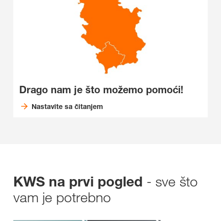
Drago nam je što možemo pomoći!
Nastavite sa čitanjem
- sve što
KWS na prvi pogled
vam je potrebno