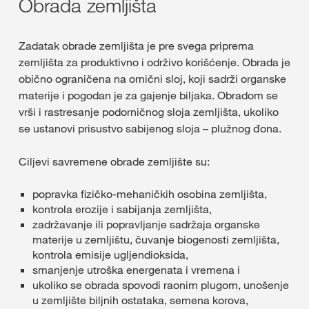
Obrada zemljišta
Zadatak obrade zemljišta je pre svega priprema
zemlјišta za produktivno i održivo korišćenje. Obrada je
obično ograničena na ornični sloj, koji sadrži organske
materije i pogodan je za gajenje bilјaka. Obradom se
vrši i rastresanje podorničnog sloja zemljišta, ukoliko
se ustanovi prisustvo sabijenog sloja – plužnog đona.
Ciljevi savremene obrade zemljište su:
popravka fizičko-mehaničkih osobina zemljišta,
kontrola erozije i sabijanja zemljišta,
zadržavanje ili popravlјanje sadržaja organske
materije u zemlјištu, čuvanje biogenosti zemlјišta,
kontrola emisije ugljendioksida,
smanjenje utroška energenata i vremena i
ukoliko se obrada spovodi raonim plugom, unošenje
u zemljište biljnih ostataka, semena korova,