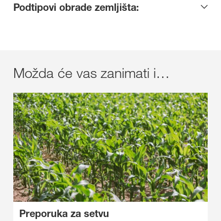
Podtipovi obrade zemljišta:
Možda će vas zanimati i…
Preporuka za setvu