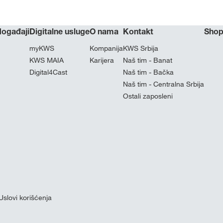
 događaji
Digitalne usluge
O nama
Kontakt
Sho
myKWS
Kompanija
KWS Srbija
KWS MAIA
Karijera
Naš tim - Banat
Digital4Cast
Naš tim - Bačka
Naš tim - Centralna Srbija
Ostali zaposleni
Uslovi korišćenja