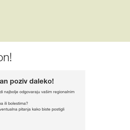
on!
n poziv daleko!
vodi najbolje odgovaraju vašim regionalnim
a ili bolestima?
entualna pitanja kako biste postigli