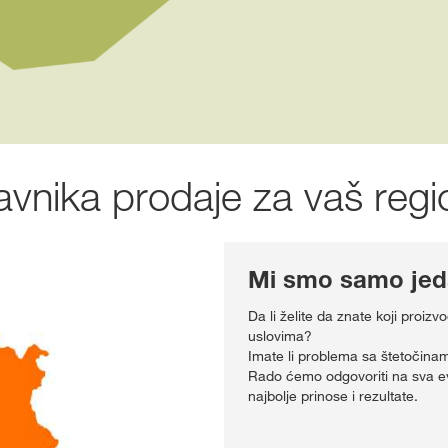
avnika prodaje za vaš regi
Mi smo samo jeda
Da li želite da znate koji proiz
uslovima?
Imate li problema sa štetočinam
Rado ćemo odgovoriti na sva ev
najbolje prinose i rezultate.