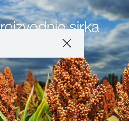
roizvodnje sirka
Proizvodi
Agro saveti
Priče i događaji
Digitalne usluge
O nama
Kontakt