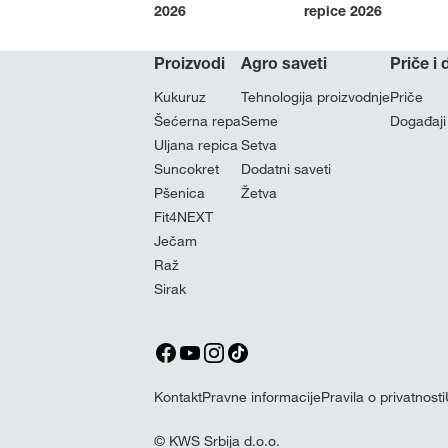
2026
repice 2026
Proizvodi
Agro saveti
Priče i
Kukuruz
Tehnologija proizvodnje
Priče
Šećerna repa
Seme
Događaji
Uljana repica
Setva
Suncokret
Dodatni saveti
Pšenica
Žetva
Fit4NEXT
Ječam
Raž
Sirak
Kontakt
Pravne informacije
Pravila o privatnosti
© KWS Srbija d.o.o.