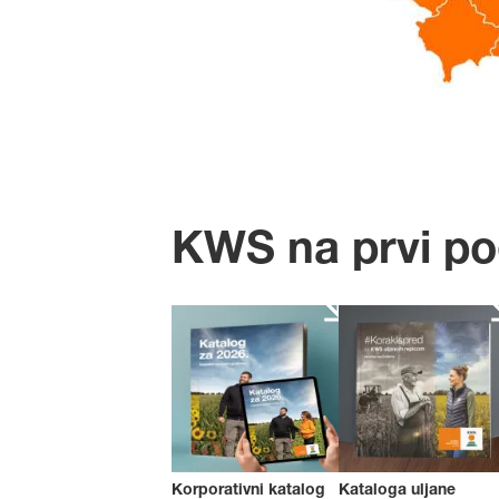
KWS na prvi po
Korporativni katalog
Kataloga uljane