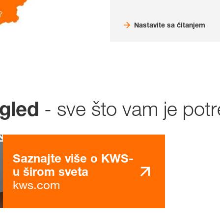
Nastavite sa čitanjem
- sve što vam je pot
gled
Saznajte više o KWS-
u širom sveta
kws.com