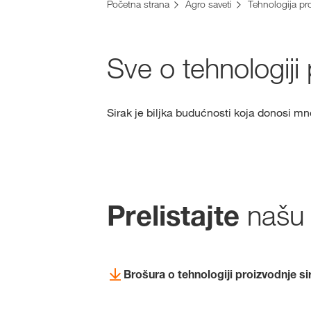
Početna strana
Agro saveti
Tehnologija pr
Sve o tehnologiji
Sirak je biljka budućnosti koja donosi m
našu 
Prelistajte
Brošura o tehnologiji proizvodnje si