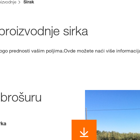
oizvodnje
Sirak
Shop
 proizvodnje sirka
Ekskluzivni sa
sa
myKWS
nogo prednosti vašim poljima.Ovde možete naći više informacija
PR
REG
brošuru
Međunarod
Grupe na kw
rka