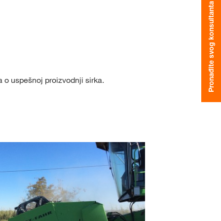
Pronađite svog konsultanta
Naš tim - Bačka
Naš tim - Centralna Srbi
držaj
Ostali zaposleni
 o uspešnoj proizvodnji sirka.
IJAVITE SE
ISTRUJTE SE
KVS
ne teme
s.com/corp