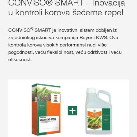
CONVISO® SMART – Inovacija
u kontroli korova šećerne repe!
®
CONVISO
SMART je inovativni sistem dobijen iz
zajedničkog iskustva kompanija Bayer i KWS. Ova
kontrola korova visokih performansi nudi više
pogodnosti, veću fleksibilnost, veću održivost i veću
efikasnost.