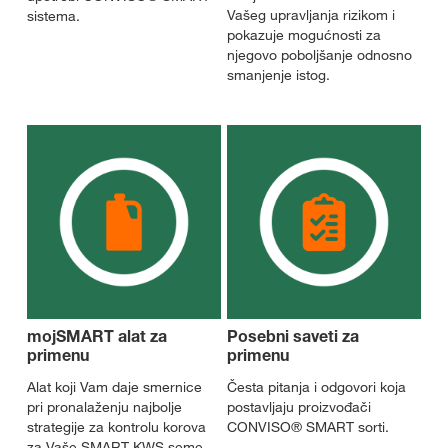
Vašeg upravljanja rizikom i
sistema.
pokazuje mogućnosti za
njegovo poboljšanje odnosno
smanjenje istog.
mojSMART alat za
Posebni saveti za
primenu
primenu
Alat koji Vam daje smernice
Česta pitanja i odgovori koja
pri pronalaženju najbolje
postavljaju proizvođači
strategije za kontrolu korova
CONVISO® SMART sorti.
za Vaše SMART KWS seme