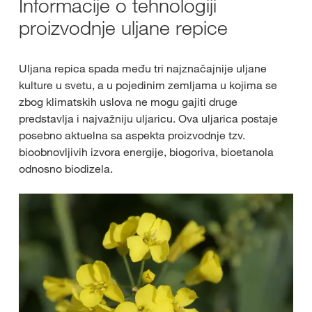
Informacije o tehnologiji
proizvodnje uljane repice
Uljana repica spada među tri najznačajnije uljane
kulture u svetu, a u pojedinim zemljama u kojima se
zbog klimatskih uslova ne mogu gajiti druge
predstavlja i najvažniju uljaricu. Ova uljarica postaje
posebno aktuelna sa aspekta proizvodnje tzv.
bioobnovljivih izvora energije, biogoriva, bioetanola
odnosno biodizela.