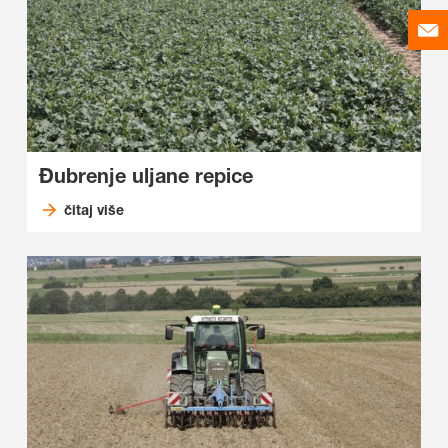
Đubrenje uljane repice
čitaj više