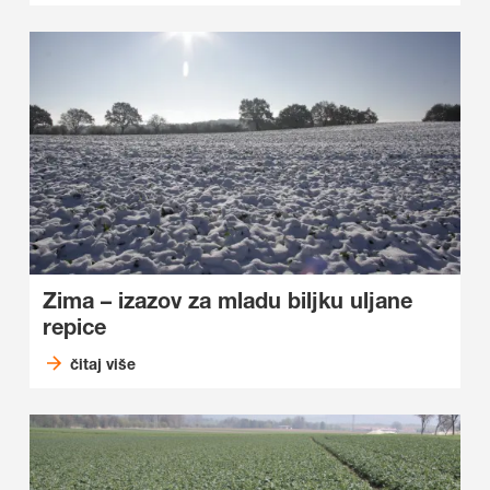
Zima – izazov za mladu biljku uljane
repice
čitaj više