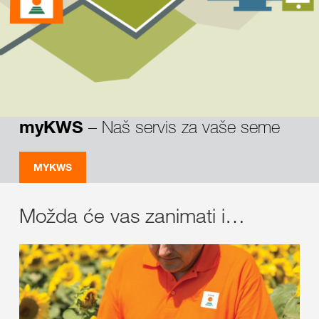
– Naš servis za vaše seme
myKWS
MYKWS
Možda će vas zanimati i…