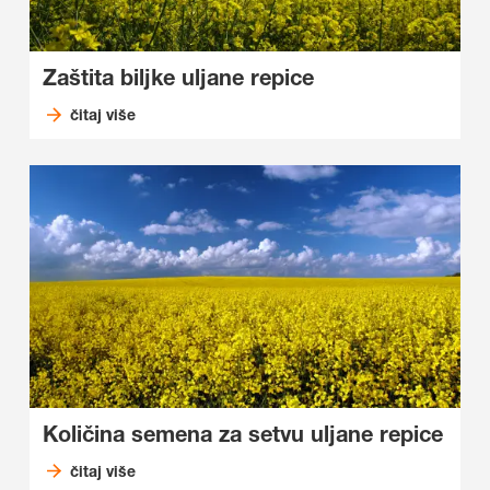
Zaštita biljke uljane repice
čitaj više
Količina semena za setvu uljane repice
čitaj više