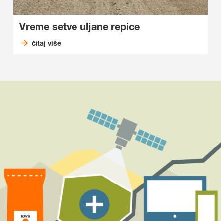
Vreme setve uljane repice
čitaj više