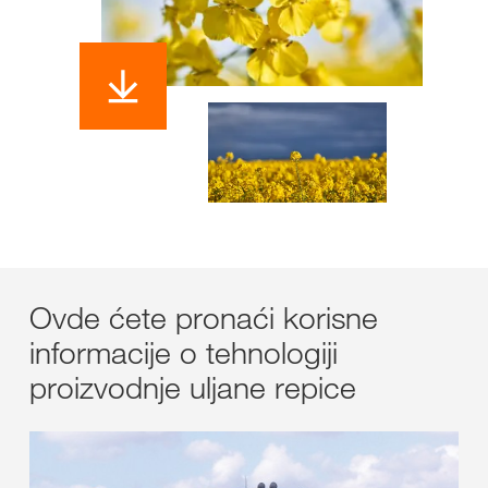
Ovde ćete pronaći korisne
informacije o tehnologiji
proizvodnje uljane repice