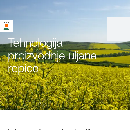
Tehnologija
proizvodnje uljane
repice