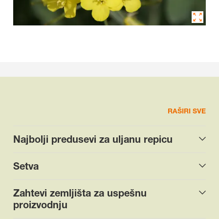
RAŠIRI SVE
Najbolji predusevi za uljanu repicu
Setva
Zahtevi zemljišta za uspešnu
proizvodnju