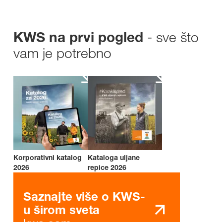
- sve što
KWS na prvi pogled
vam je potrebno
Korporativni katalog
Kataloga uljane
2026
repice 2026
Saznajte više o KWS-
u širom sveta