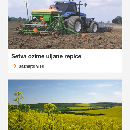
Setva ozime uljane repice
Saznajte više