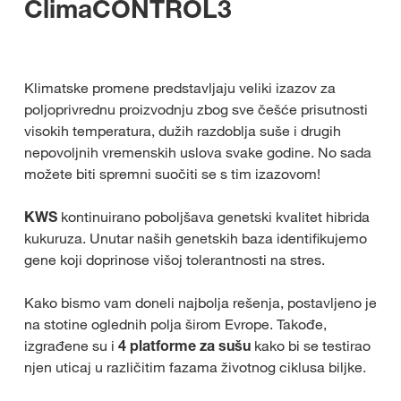
ClimaCONTROL3
Klimatske promene predstavljaju veliki izazov za
poljoprivrednu proizvodnju zbog sve češće prisutnosti
visokih temperatura, dužih razdoblja suše i drugih
nepovoljnih vremenskih uslova svake godine. No sada
možete biti spremni suočiti se s tim izazovom!
KWS
kontinuirano poboljšava genetski kvalitet hibrida
kukuruza. Unutar naših genetskih baza identifikujemo
gene koji doprinose višoj tolerantnosti na stres.
Kako bismo vam doneli najbolja rešenja, postavljeno je
na stotine oglednih polja širom Evrope. Takođe,
izgrađene su i
4 platforme za sušu
kako bi se testirao
njen uticaj u različitim fazama životnog ciklusa biljke.