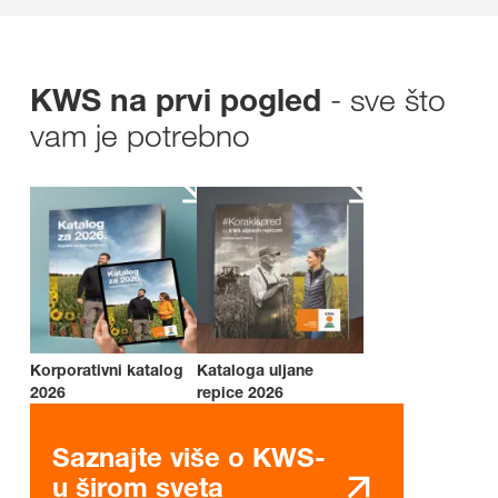
- sve što
KWS na prvi pogled
vam je potrebno
Korporativni katalog
Kataloga uljane
2026
repice 2026
Saznajte više o KWS-
u širom sveta