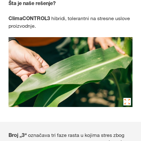
Šta je naše rešenje?
ClimaCONTROL3
hibridi, tolerantni na stresne uslove
proizvodnje.
Broj „3“
označava tri faze rasta u kojima stres zbog