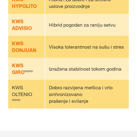
HYPOLITO
uslove proizvodnje
KWS
Hibrid pogodan za raniju setvu
ADVISIO
KWS
Visoka tolerantnost na sušu i stres
DONJUAN
KWS
Izražena stabilnost tokom godina
novo
GIRO
KWS
Dobro razvijena metlica i vrlo
OLTENIO
sinhronizovano
novo
prašenje i svilanje