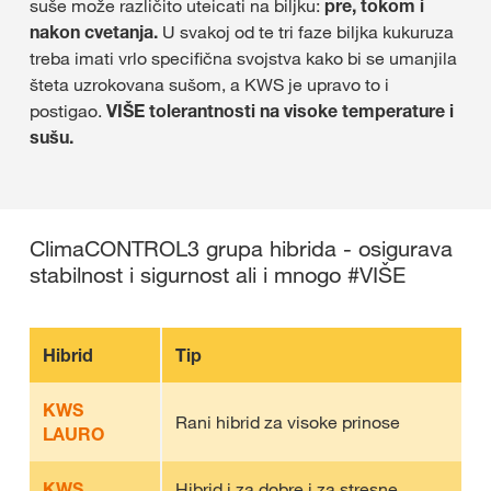
suše može različito uteicati na biljku:
pre, tokom i
nakon cvetanja.
U svakoj od te tri faze biljka kukuruza
treba imati vrlo specifična svojstva kako bi se umanjila
šteta uzrokovana sušom, a KWS je upravo to i
postigao.
VIŠE tolerantnosti na visoke temperature i
sušu.
ClimaCONTROL3 grupa hibrida - osigurava
stabilnost i sigurnost ali i mnogo #VIŠE
Hibrid
Tip
KWS
Rani hibrid za visoke prinose
LAURO
KWS
Hibrid i za dobre i za stresne