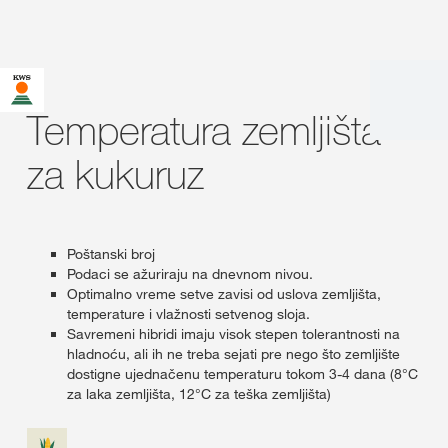
Temperatura zemljišta
za kukuruz
Poštanski broj
Podaci se ažuriraju na dnevnom nivou.
Optimalno vreme setve zavisi od uslova zemljišta,
temperature i vlažnosti setvenog sloja.
Savremeni hibridi imaju visok stepen tolerantnosti na
hladnoću, ali ih ne treba sejati pre nego što zemljište
dostigne ujednačenu temperaturu tokom 3-4 dana (8°C
za laka zemljišta, 12°C za teška zemljišta)