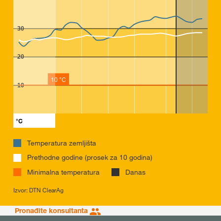
30
20
10 °C
10
°C
Temperatura zemljišta
Prethodne godine (prosek za 10 godina)
Minimalna temperatura
Danas
Izvor: DTN ClearAg
Pronađite konsultanta