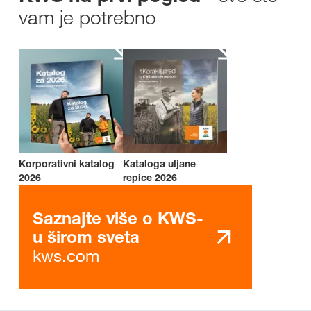
vam je potrebno
Korporativni katalog
Kataloga uljane
2026
repice 2026
Saznajte više o KWS-
u širom sveta
kws.com