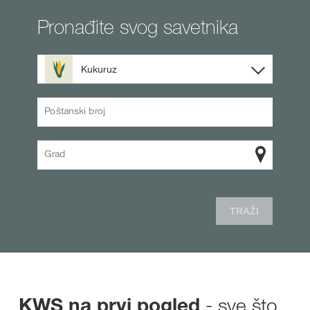
Pronađite svog savetnika
Kukuruz
Poštanski broj
Grad
TRAŽI
- sve što
KWS na prvi pogled