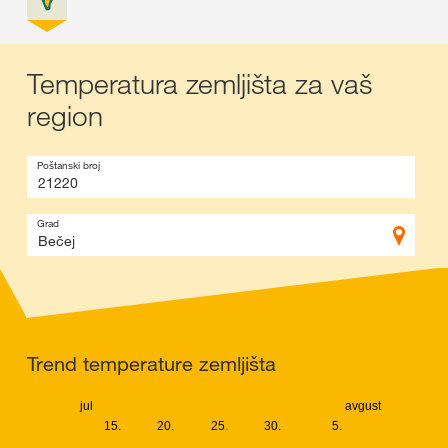
Temperatura zemljišta za vaš
region
Poštanski broj
Grad
Trend temperature zemljišta
jul
avgust
15.
20.
25.
30.
5.