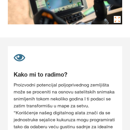
Kako mi to radimo?
Proizvodni potencijal poljoprivednog zemljišta
može se proceniti na osnovu satelitskih snimaka
snimljenih tokom nekoliko godina I ti podaci se
zatim transformišu u mape za setvu.
“Korišćenje našeg digitalnog alata znači da se
jednostruke sejalice kukuruza mogu programirati
tako da odaberu veću gustinu sadnje za idealne