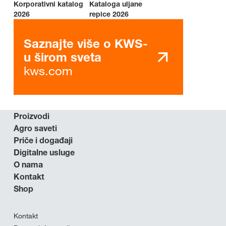
Korporativni katalog
Kataloga uljane
2026
repice 2026
Saznajte više o KWS-
u širom sveta
kws.com
Proizvodi
Agro saveti
Priče i događaji
Digitalne usluge
O nama
Kontakt
Shop
Kontakt