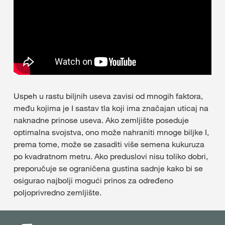
Uspeh u rastu biljnih useva zavisi od mnogih faktora,
među kojima je I sastav tla koji ima značajan uticaj na
naknadne prinose useva. Ako zemljište poseduje
optimalna svojstva, ono može nahraniti mnoge biljke I,
prema tome, može se zasaditi više semena kukuruza
po kvadratnom metru. Ako preduslovi nisu toliko dobri,
preporučuje se ograničena gustina sadnje kako bi se
osigurao najbolji mogući prinos za određeno
poljoprivredno zemljište.