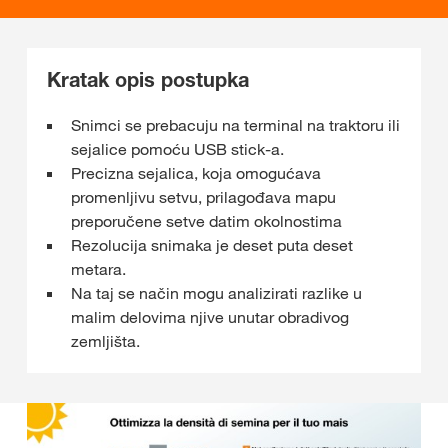
Kratak opis postupka
Snimci se prebacuju na terminal na traktoru ili
sejalice pomoću USB stick-a.
Precizna sejalica, koja omogućava
promenljivu setvu, prilagođava mapu
preporučene setve datim okolnostima
Rezolucija snimaka je deset puta deset
metara.
Na taj se način mogu analizirati razlike u
malim delovima njive unutar obradivog
zemljišta.