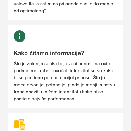
uslove tla, a zatim se prilagode ako je tlo manje
od optimalnog”
Kako čitamo informacije?
Što je zelenija senka to je veći prinos I na ovim
područjima treba povećati intenzitet setve kako
bi se postigao pun potencijal prinosa. Što je
mapa crvenija, potencijal ploda je manji, a setvu
treba obaviti u nižem intenzitetu kako bi se
postigle najviše performanse.