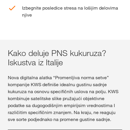
Izbegnite posledice stresa na lošijim delovima
njive
Kako deluje PNS kukuruza?
Iskustva iz Italije
Nova digitalna alatka “Promenljiva norma setve”
kompanije KWS definiše idealnu gustinu sadnje
kukuruza na osnovu specifičnih uslova na polju. KWS
kombinuje satelitske slike pružajući objektivne
podatke sa dugogodišnjim empirijsim vrednostima I
različitim specifičnim znanjem. Na kraju, ne reaguju
sve sorte podjednako na promene gustine sadnje.