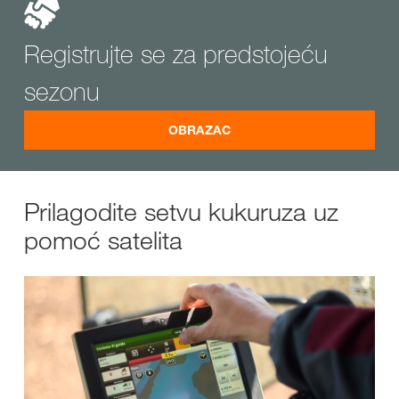
Registrujte se za predstojeću
sezonu
OBRAZAC
Prilagodite setvu kukuruza uz
pomoć satelita