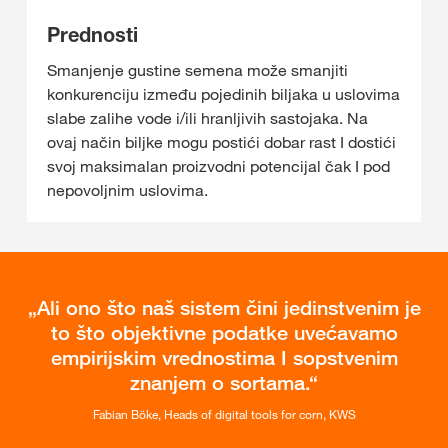
Prednosti
Smanjenje gustine semena može smanjiti
konkurenciju između pojedinih biljaka u uslovima
slabe zalihe vode i/ili hranljivih sastojaka. Na
ovaj način biljke mogu postići dobar rast I dostići
svoj maksimalan proizvodni potencijal čak I pod
nepovoljnim uslovima.
Ali ono što naš sistem čini jedinstvenim je
to što objektivne podatke uvećavamo
empirijskim vrednostima I sopstvenim
znanjem o sortama.
Fabian Böke, Heads of digital tools for corn, KWS