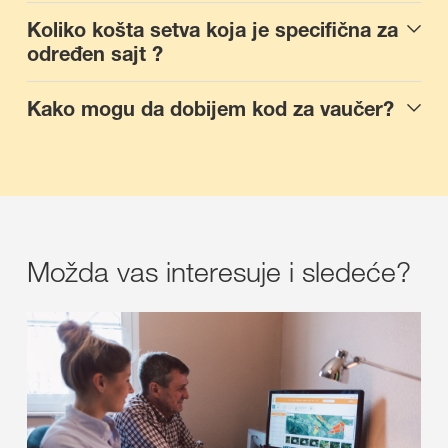
Koliko košta setva koja je specifična za
određen sajt ?
Kako mogu da dobijem kod za vaučer?
Možda vas interesuje i sledeće?