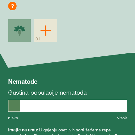
?
Nematode
Gustina populacije nematoda
niska
visok
Imajte na umu:
U gajenju osetljivih sorti šećerne repe