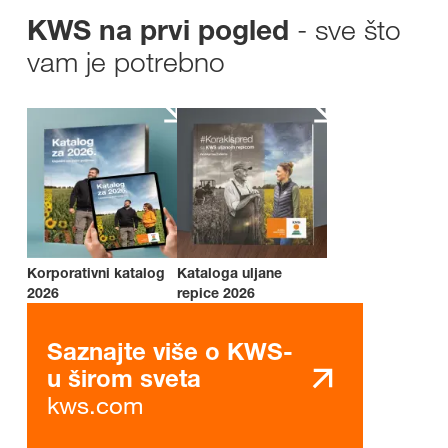
- sve što
KWS na prvi pogled
vam je potrebno
Korporativni katalog
Kataloga uljane
2026
repice 2026
Saznajte više o KWS-
u širom sveta
kws.com