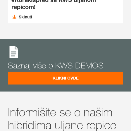
#KorakIspred sa KWS uljanom
repicom!
Skinuti
Saznaj više o KWS DEMOS
KLIKNI OVDE
Informišite se o našim
hibridima uljane repice