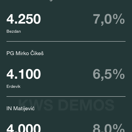
4.250
7,0%
Bezdan
PG Mirko Čikeš
4.100
6,5%
Erdevik
KWS DEMOS
IN Matijević
4.000
8,0%