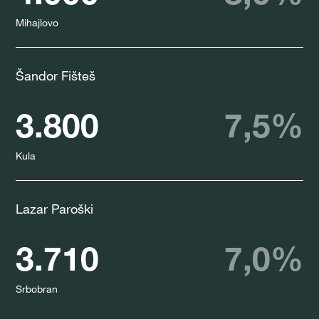
Mihajlovo
Šandor Fišteš
3.800
7,5%
Kula
Lazar Paroški
3.710
7,0%
Srbobran