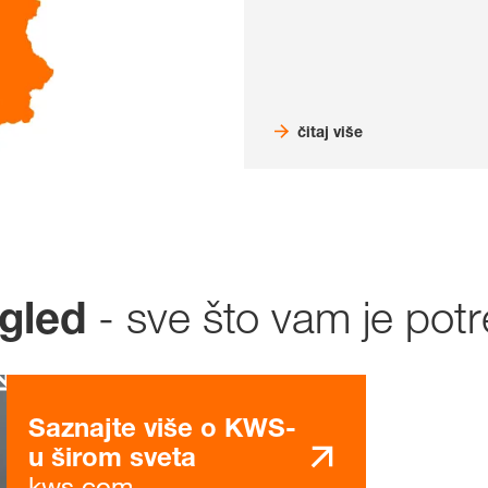
čitaj više
- sve što vam je pot
gled
Saznajte više o KWS-
u širom sveta
kws.com