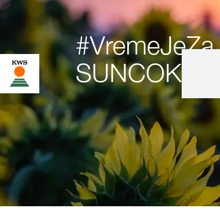
#VremeJeZa
SUNCOKRE