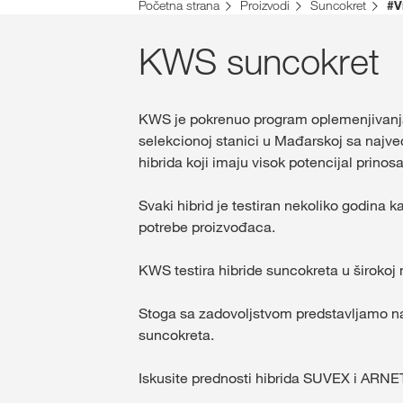
Početna strana
Proizvodi
Suncokret
#V
KWS suncokret
KWS je pokrenuo program oplemenjivanj
selekcionoj stanici u Mađarskoj sa najv
hibrida koji imaju visok potencijal prinosa 
Svaki hibrid je testiran nekoliko godina 
potrebe proizvođaca.
KWS testira hibride suncokreta u širokoj 
Stoga sa zadovoljstvom predstavljamo na
suncokreta.
Iskusite prednosti hibrida SUVEX i ARN