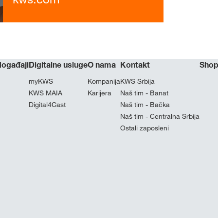
 događaji
Digitalne usluge
O nama
Kontakt
Sho
myKWS
Kompanija
KWS Srbija
KWS MAIA
Karijera
Naš tim - Banat
Digital4Cast
Naš tim - Bačka
Naš tim - Centralna Srbija
Ostali zaposleni