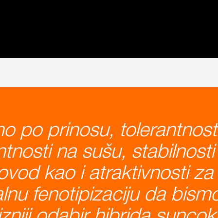
o po prinosu, tolerantnost
antnosti na sušu, stabilnosti
ovod kao i atraktivnosti za 
talnu fenotipizaciju da bismo
zniji odabir hibrida suncok