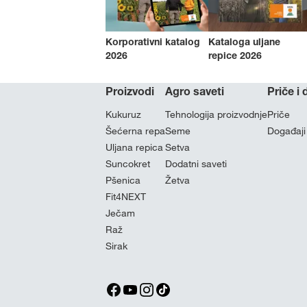
Korporativni katalog
Kataloga uljane
2026
repice 2026
Proizvodi
Agro saveti
Priče i
Kukuruz
Tehnologija proizvodnje
Priče
Šećerna repa
Seme
Događaji
Uljana repica
Setva
Suncokret
Dodatni saveti
Pšenica
Žetva
Fit4NEXT
Ječam
Raž
Sirak