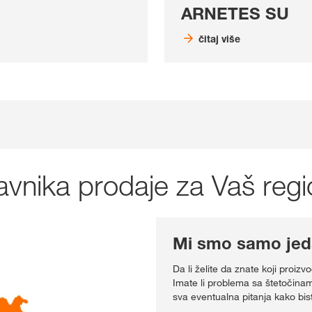
ARNETES SU
čitaj više
avnika prodaje za Vaš regi
Mi smo samo jeda
Da li želite da znate koji proi
Imate li problema sa štetočinam
sva eventualna pitanja kako biste