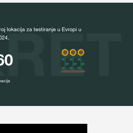
RET
roj lokacija za testiranje u Evropi u
024.
60
kacija