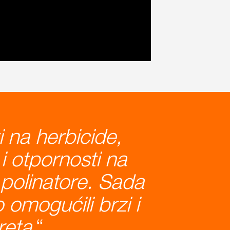
i na herbicide,
 i otpornosti na
polinatore.
Sada
 omogućili brzi i
reta
.