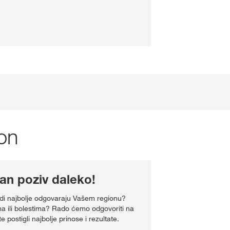
on
n poziv daleko!
zvodi najbolje odgovaraju Vašem regionu?
a ili bolestima? Rado ćemo odgovoriti na
 postigli najbolje prinose i rezultate.