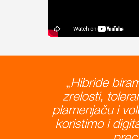
Hibride biram
zrelosti, toler
plamenjaču i vol
koristimo i digi
preci