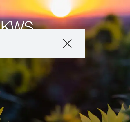
 KWS
T
Proizvodi
Agro saveti
Priče i događaji
Digitalne usluge
O nama
Kontakt