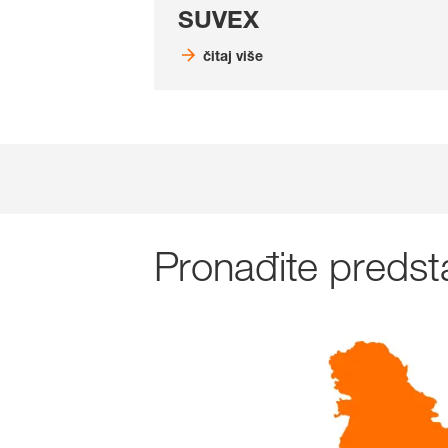
SUVEX
čitaj više
Pronađite predst