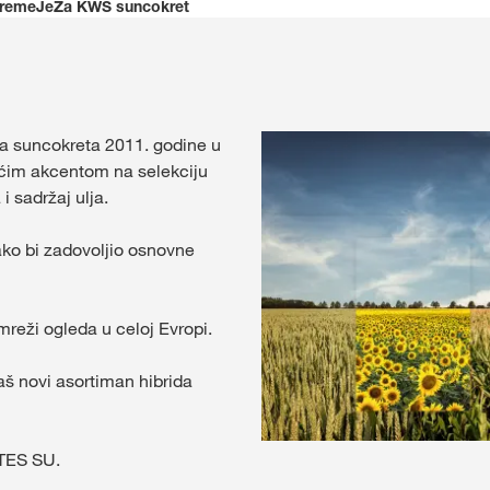
remeJeZa KWS suncokret
Shop
Ekskluzivni sa
a suncokreta 2011. godine u
sa
myKWS
ećim akcentom na selekciju
i sadržaj ulja.
PR
kako bi zadovoljio osnovne
REG
mreži ogleda u celoj Evropi.
Međunarod
š novi asortiman hibrida
Grupe na kw
ETES SU.