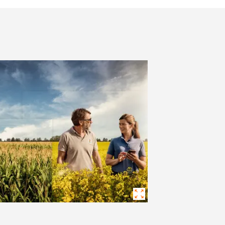
Naš tim - Bačka
Naš tim - Centralna Srbi
držaj
Ostali zaposleni
IJAVITE SE
ISTRUJTE SE
KVS
ne teme
s.com/corp