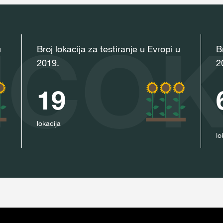
NCOK
u
Broj lokacija za testiranje u Evropi u
B
2019.
2
19
lokacija
lo