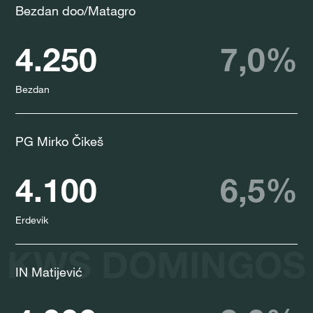
Bezdan doo/Matagro
4.250
7,0%
Bezdan
PG Mirko Čikeš
4.100
6,5%
Erdevik
KWS DOMINGOS
IN Matijević