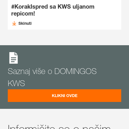
#KorakIspred sa KWS uljanom
repicom!
Skinuti
Saznaj više o DOMINGOS
KWS
KLIKNI OVDE
Informišite se o našim