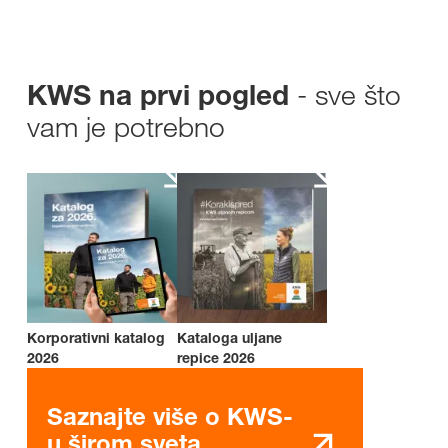
- sve što
KWS na prvi pogled
vam je potrebno
Korporativni katalog
Kataloga uljane
2026
repice 2026
Saznajte više o KWS-
u širom sveta