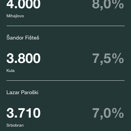
4.000
8,0%
Mihajlovo
Šandor Fišteš
3.800
7,5%
Kula
Lazar Paroški
3.710
7,0%
Srbobran