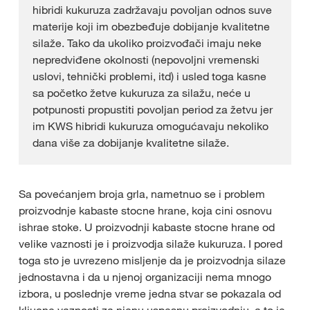
hibridi kukuruza zadržavaju povoljan odnos suve
materije koji im obezbeđuje dobijanje kvalitetne
silaže. Tako da ukoliko proizvođači imaju neke
nepredviđene okolnosti (nepovoljni vremenski
uslovi, tehnički problemi, itd) i usled toga kasne
sa početko žetve kukuruza za silažu, neće u
potpunosti propustiti povoljan period za žetvu jer
im KWS hibridi kukuruza omogućavaju nekoliko
dana više za dobijanje kvalitetne silaže.
Sa povećanjem broja grla, nametnuo se i problem
proizvodnje kabaste stocne hrane, koja cini osnovu
ishrae stoke. U proizvodnji kabaste stocne hrane od
velike vaznosti je i proizvodja silaže kukuruza. I pored
toga sto je uvrezeno misljenje da je proizvodnja silaze
jednostavna i da u njenoj organizaciji nema mnogo
izbora, u poslednje vreme jedna stvar se pokazala od
kljucne vaznosti za njenu uspesnu proizvodnju, a to je