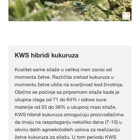
KWS hibridi kukuruza
Kvalitet same silaže u velikoj meri zavisi od
momenta žetve. Različita zrelost kukuruza u
momentu žetve utiče na svarljivost kod životinja.
Obično se počinje sa pripremom silaže kada je
ukupna vlaga od 71 do 64% i odnos suve
materije od 33 do 38% u ukupnoj masi silaže.
KWS hibridi kukuruza omogućuju proizvođačima
da imaju na raspolaganju nekoliko dana (7-10) u
okviru datih agroekoloških uslova za realizaciju
žetve kukuruza za silažu. U tom periodu KWS