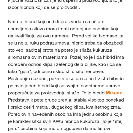
izbor hibrida koji ce se proizvoditi.
Naime, hibrid koji ce biti proizveden sa ciljem
spravljanja silaze mora imati odredjene osobine koje
ga kvalifikuju za ovu namenu. Pored velike biomase ka
se u neku ruku podrazumeva, hibrid treba da obezbedi
sto veci sadrzaj proteina posto je silaža kukuruza
siromasna ovim materijama. Pozeljno je i da hibrid ima
određeni odnos klipa i zelenog dela biljke, kao i da se
lako "gazi", odnosno skladišti u silo trenčeve.
Poslednjih sezona, pokazalo se da se na tržistu hibrida
pojavio jedan hibrid koji se svojim osobinama upravo
preporučuje za proizvodnju silaže. To je hibrid
Mikado
.
Predstavnik pete grupe zrenja, stabla visokog ponekad
i preko cetiri metra , dugackog klipa, kvalitetnog zrna.
Pored ovih navedenih osobina ima jednu osobinu koja
je karakterisitka svih KWS hibrida kukuruza. To je "stej
grin:" osobina koja mu omogucava da mu listovi