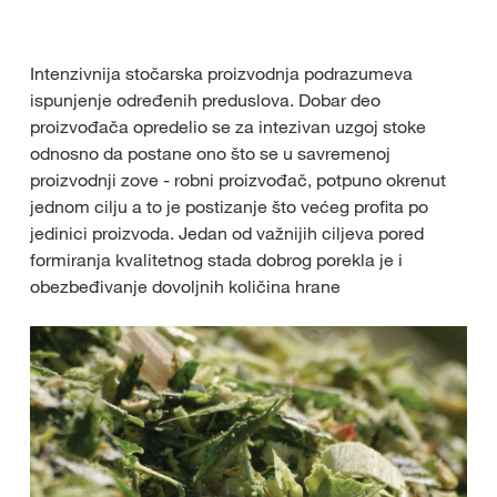
Intenzivnija stočarska proizvodnja podrazumeva
ispunjenje određenih preduslova. Dobar deo
proizvođača opredelio se za intezivan uzgoj stoke
odnosno da postane ono što se u savremenoj
proizvodnji zove - robni proizvođač, potpuno okrenut
jednom cilju a to je postizanje što većeg profita po
jedinici proizvoda. Jedan od važnijih ciljeva pored
formiranja kvalitetnog stada dobrog porekla je i
obezbeđivanje dovoljnih količina hrane