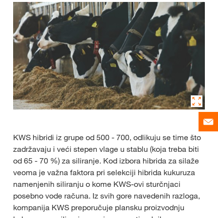
KWS hibridi iz grupe od 500 - 700, odlikuju se time što
zadržavaju i veći stepen vlage u stablu (koja treba biti
od 65 - 70 %) za siliranje. Kod izbora hibrida za silaže
veoma je važna faktora pri selekciji hibrida kukuruza
namenjenih siliranju o kome KWS-ovi sturčnjaci
posebno vode računa. Iz svih gore navedenih razloga,
kompanija KWS preporučuje plansku proizvodnju