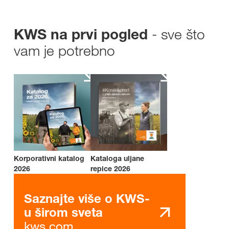
- sve što
KWS na prvi pogled
vam je potrebno
Korporativni katalog
Kataloga uljane
2026
repice 2026
Saznajte više o KWS-
u širom sveta
kws.com