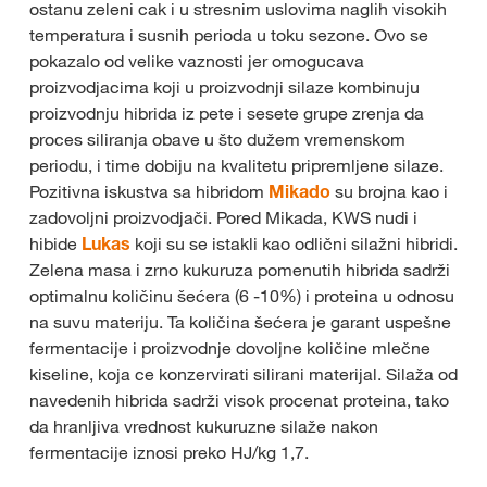
ostanu zeleni cak i u stresnim uslovima naglih visokih
temperatura i susnih perioda u toku sezone. Ovo se
pokazalo od velike vaznosti jer omogucava
proizvodjacima koji u proizvodnji silaze kombinuju
proizvodnju hibrida iz pete i sesete grupe zrenja da
proces siliranja obave u što dužem vremenskom
periodu, i time dobiju na kvalitetu pripremljene silaze.
Pozitivna iskustva sa hibridom
Mikado
su brojna kao i
zadovoljni proizvodjači. Pored Mikada, KWS nudi i
hibide
Lukas
koji su se istakli kao odlični silažni hibridi.
Zelena masa i zrno kukuruza pomenutih hibrida sadrži
optimalnu količinu šećera (6 -10%) i proteina u odnosu
na suvu materiju. Ta količina šećera je garant uspešne
fermentacije i proizvodnje dovoljne količine mlečne
kiseline, koja ce konzervirati silirani materijal. Silaža od
navedenih hibrida sadrži visok procenat proteina, tako
da hranljiva vrednost kukuruzne silaže nakon
fermentacije iznosi preko HJ/kg 1,7.