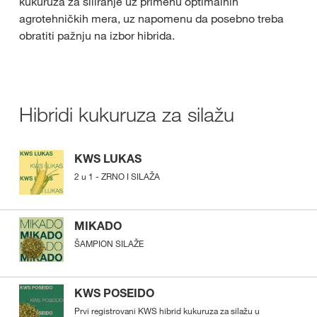
kukuruza za siliranje uz primenu optimalnih
agrotehničkih mera, uz napomenu da posebno treba
obratiti pažnju na izbor hibrida.
Hibridi kukuruza za silažu
KWS LUKAS
2 u 1 - ZRNO I SILAŽA
MIKADO
ŠAMPION SILAŽE
KWS POSEIDO
Prvi registrovani KWS hibrid kukuruza za silažu u